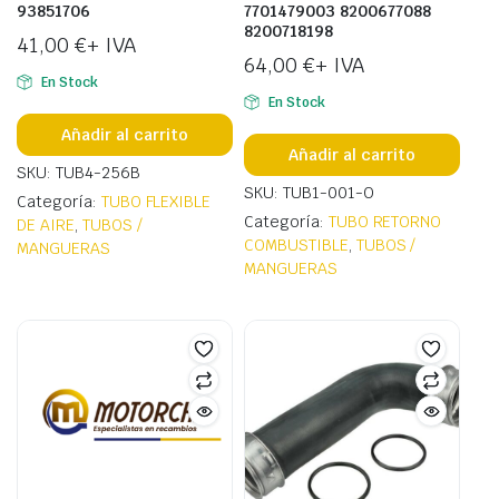
93851706
7701479003 8200677088
8200718198
41,00
€
+ IVA
64,00
€
+ IVA
En Stock
En Stock
Añadir al carrito
Añadir al carrito
SKU: TUB4-256B
SKU: TUB1-001-O
Categoría:
TUBO FLEXIBLE
Categoría:
TUBO RETORNO
DE AIRE
,
TUBOS /
COMBUSTIBLE
,
TUBOS /
MANGUERAS
MANGUERAS