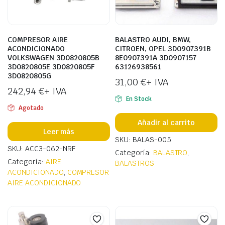
COMPRESOR AIRE
BALASTRO AUDI, BMW,
ACONDICIONADO
CITROEN, OPEL 3D0907391B
VOLKSWAGEN 3D0820805B
8E0907391A 3D0907157
3D0820805E 3D0820805F
63126938561
3D0820805G
31,00
€
+ IVA
242,94
€
+ IVA
En Stock
Agotado
Añadir al carrito
ecio
ecio
Leer más
nimo
ximo
SKU: BALAS-005
SKU: ACC3-062-NRF
Categoría:
BALASTRO
,
Categoría:
AIRE
BALASTROS
ACONDICIONADO
,
COMPRESOR
AIRE ACONDICIONADO