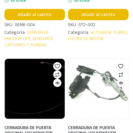
En Stock
En Stock
Añadir al carrito
Añadir al carrito
SKU: SEN8-004
SKU: ST2-002
Categoría:
SENSOR DE
Categoría:
ACTUADOR, TURBO
,
PRESION DPF
,
SENSORES
PIEZAS DE MOTOR
CAPTORES Y SONDAS
CERRADURA DE PUERTA
CERRADURA DE PUERTA