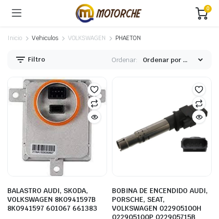
0
Inicio
Vehiculos
VOLKSWAGEN
PHAETON
Filtro
Ordenar:
BALASTRO AUDI, SKODA,
BOBINA DE ENCENDIDO AUDI,
VOLKSWAGEN 8K0941597B
PORSCHE, SEAT,
8K0941597 601067 661383
VOLKSWAGEN 022905100H
022905100P 022905715B