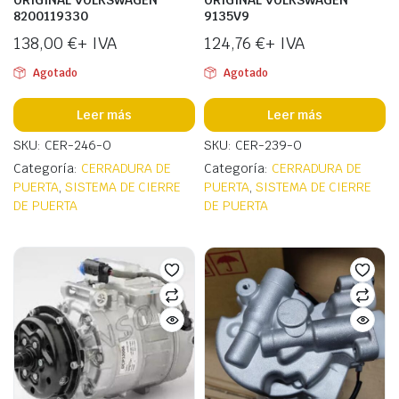
ORIGINAL VOLKSWAGEN
ORIGINAL VOLKSWAGEN
8200119330
9135V9
138,00
€
+ IVA
124,76
€
+ IVA
Agotado
Agotado
Leer más
Leer más
SKU: CER-246-O
SKU: CER-239-O
Categoría:
CERRADURA DE
Categoría:
CERRADURA DE
PUERTA
,
SISTEMA DE CIERRE
PUERTA
,
SISTEMA DE CIERRE
DE PUERTA
DE PUERTA