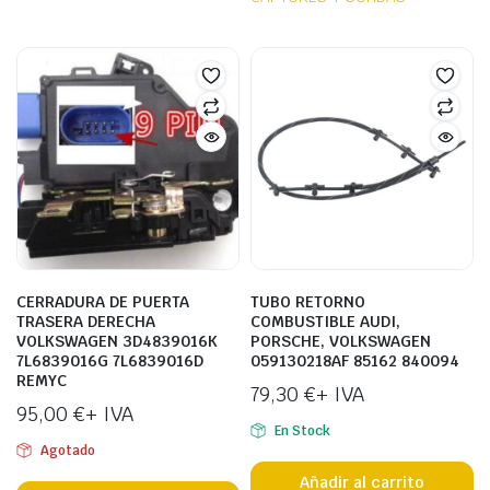
CERRADURA DE PUERTA
TUBO RETORNO
TRASERA DERECHA
COMBUSTIBLE AUDI,
VOLKSWAGEN 3D4839016K
PORSCHE, VOLKSWAGEN
7L6839016G 7L6839016D
059130218AF 85162 840094
REMYC
79,30
€
+ IVA
95,00
€
+ IVA
En Stock
Agotado
Añadir al carrito