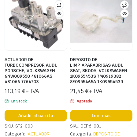
ACTUADOR DE
DEPOSITO DE
TURBOCOMPRESOR AUDI,
LIMPIAPARABRISAS AUDI,
PORSCHE, VOLKSWAGEN
SEAT, SKODA, VOLKSWAGEN
6NW009550 481066AS
1K0955453S 7M0919382
481066 7764703
8E0955465A 1K0955453R
113,19
€
+ IVA
21,45
€
+ IVA
En Stock
Agotado
Añadir al carrito
Leer más
SKU: ST2-003
SKU: DEP6-001
Categoría:
ACTUADOR,
Categoría:
DEPOSITO DE