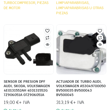
TURBOCOMPRESOR
,
PIEZAS
LIMPIAPARABRISAS
,
DE MOTOR
LIMPIAPARABRISAS U OTRAS
PIEZAS
SENSOR DE PRESION DPF
ACTUADOR DE TURBO AUDI,
AUDI, SKODA, VOLKSWAGEN
VOLKSWAGEN A53049700050
4E0131552AH 4E0131552G
BV500035 BV500043
7Z906051A 07Z906051A
BV500045
19,00
€
+ IVA
313,19
€
+ IVA