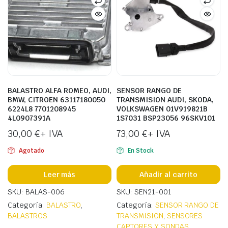
BALASTRO ALFA ROMEO, AUDI,
SENSOR RANGO DE
BMW, CITROEN 63117180050
TRANSMISION AUDI, SKODA,
6224L8 7701208945
VOLKSWAGEN 01V919821B
4L0907391A
1S7031 BSP23056 96SKV101
30,00
€
+ IVA
73,00
€
+ IVA
Agotado
En Stock
Leer más
Añadir al carrito
SKU: BALAS-006
SKU: SEN21-001
Categoría:
BALASTRO
,
Categoría:
SENSOR RANGO DE
BALASTROS
TRANSMISION
,
SENSORES
CAPTORES Y SONDAS