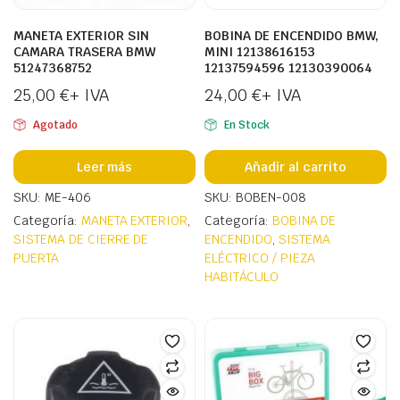
MANETA EXTERIOR SIN
BOBINA DE ENCENDIDO BMW,
CAMARA TRASERA BMW
MINI 12138616153
51247368752
12137594596 12130390064
25,00
€
+ IVA
24,00
€
+ IVA
Agotado
En Stock
Leer más
Añadir al carrito
SKU: ME-406
SKU: BOBEN-008
Categoría:
MANETA EXTERIOR
,
Categoría:
BOBINA DE
ecio
ecio
SISTEMA DE CIERRE DE
ENCENDIDO
,
SISTEMA
nimo
ximo
PUERTA
ELÉCTRICO / PIEZA
HABITÁCULO