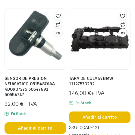
SENSOR DE PRESION
TAPA DE CULATA BMW
NEUMATICO 05154876AA
11127570292
4D0907275 50547691
146,00
€
+ IVA
50554747
32,00
€
+ IVA
En Stock
En Stock
Añadir al carrito
SKU: COAD-121
Añadir al carrito