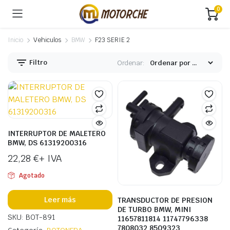
0
Inicio
Vehiculos
BMW
F23 SERIE 2
Filtro
Ordenar:
INTERRUPTOR DE MALETERO
BMW, DS 61319200316
22,28
€
+ IVA
Agotado
Leer más
TRANSDUCTOR DE PRESION
DE TURBO BMW, MINI
SKU: BOT-891
11657811814 11747796338
7808032 8509323