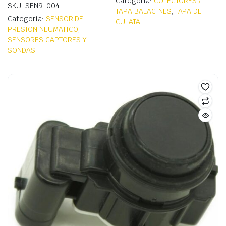
Categoría:
COLECTORES /
SKU: SEN9-004
TAPA BALACINES
,
TAPA DE
Categoría:
SENSOR DE
CULATA
PRESION NEUMATICO
,
SENSORES CAPTORES Y
SONDAS