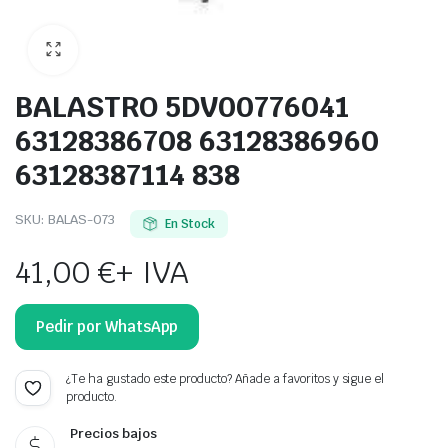
BALASTRO 5DV00776041
63128386708 63128386960
63128387114 838
SKU:
BALAS-073
En Stock
41,00
€
+ IVA
Pedir por WhatsApp
¿Te ha gustado este producto? Añade a favoritos y sigue el
producto.
Precios bajos