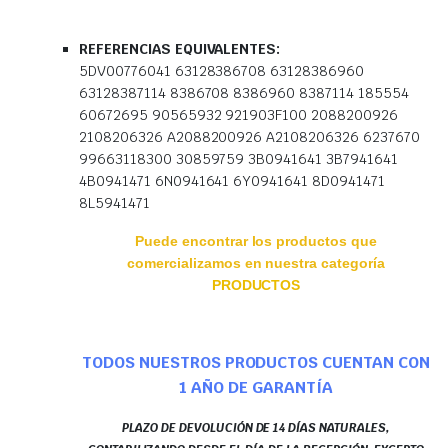
REFERENCIAS EQUIVALENTES:
5DV00776041 63128386708 63128386960
63128387114 8386708 8386960 8387114 185554
60672695 90565932 921903F100 2088200926
2108206326 A2088200926 A2108206326 6237670
99663118300 30859759 3B0941641 3B7941641
4B0941471 6N0941641 6Y0941641 8D0941471
8L5941471
Puede encontrar los productos que
comercializamos en nuestra categoría
PRODUCTOS
TODOS NUESTROS PRODUCTOS CUENTAN CON
1 AÑO DE GARANTÍA
PLAZO DE DEVOLUCIÓN DE 14 DÍAS NATURALES,