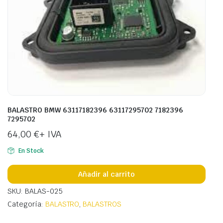
BALASTRO BMW 63117182396 63117295702 7182396
7295702
64,00
€
+ IVA
En Stock
Añadir al carrito
SKU: BALAS-025
Categoría:
BALASTRO
,
BALASTROS