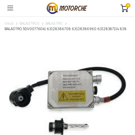
0
Inicio
BALASTROS
BALASTRO
BALASTRO 5DV00776041 63128386708 63128386960 63128387114 838