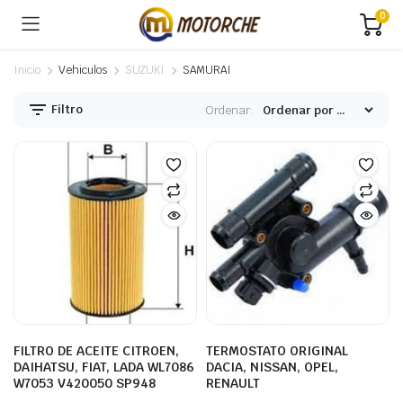
0
Inicio
Vehiculos
SUZUKI
SAMURAI
Filtro
Ordenar:
FILTRO DE ACEITE CITROEN,
TERMOSTATO ORIGINAL
DAIHATSU, FIAT, LADA WL7086
DACIA, NISSAN, OPEL,
W7053 V420050 SP948
RENAULT