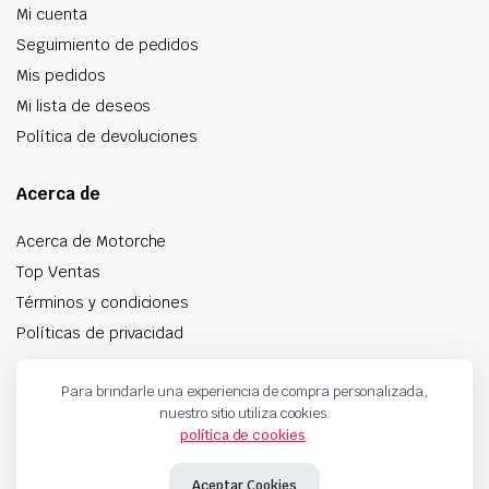
Mi cuenta
Seguimiento de pedidos
Mis pedidos
Mi lista de deseos
Política de devoluciones
Acerca de
Acerca de Motorche
Top Ventas
Términos y condiciones
Políticas de privacidad
Para brindarle una experiencia de compra personalizada,
nuestro sitio utiliza cookies.
Especialistas en botonera, pomos de palanca, anillos
política de cookies
.
airbag y mucho más
Aceptar Cookies