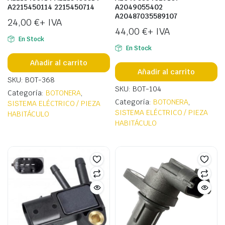
A2215450114 2215450714
A2049055402
A20487035589107
24,00
€
+ IVA
44,00
€
+ IVA
En Stock
En Stock
Añadir al carrito
Añadir al carrito
SKU: BOT-368
SKU: BOT-104
Categoría:
BOTONERA
,
Categoría:
BOTONERA
,
SISTEMA ELÉCTRICO / PIEZA
SISTEMA ELÉCTRICO / PIEZA
HABITÁCULO
HABITÁCULO