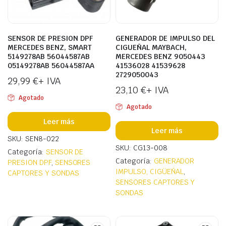
SENSOR DE PRESION DPF
GENERADOR DE IMPULSO DEL
MERCEDES BENZ, SMART
CIGUEÑAL MAYBACH,
5149278AB 56044587AB
MERCEDES BENZ 9050443
05149278AB 56044587AA
41536028 41539628
2729050043
29,99
€
+ IVA
23,10
€
+ IVA
Agotado
Agotado
Leer más
ecio
ecio
Leer más
nimo
ximo
SKU: SEN8-022
SKU: CG13-008
Categoría:
SENSOR DE
Categoría:
GENERADOR
PRESION DPF
,
SENSORES
IMPULSO, CIGÜEÑAL
,
CAPTORES Y SONDAS
SENSORES CAPTORES Y
SONDAS