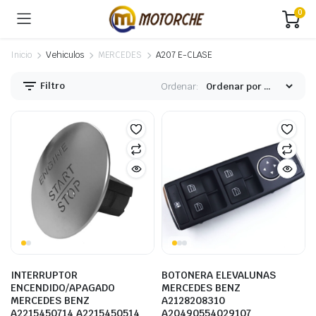
0
Inicio
Vehiculos
MERCEDES
A207 E-CLASE
Filtro
Ordenar:
INTERRUPTOR
BOTONERA ELEVALUNAS
ENCENDIDO/APAGADO
MERCEDES BENZ
MERCEDES BENZ
A2128208310
A2215450714 A2215450514
A20490554029107