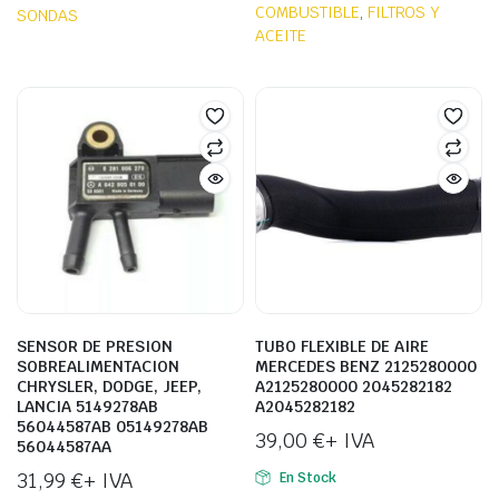
COMBUSTIBLE
,
FILTROS Y
SONDAS
ACEITE
SENSOR DE PRESION
TUBO FLEXIBLE DE AIRE
SOBREALIMENTACION
MERCEDES BENZ 2125280000
CHRYSLER, DODGE, JEEP,
A2125280000 2045282182
LANCIA 5149278AB
A2045282182
56044587AB 05149278AB
39,00
€
+ IVA
56044587AA
31,99
€
+ IVA
En Stock