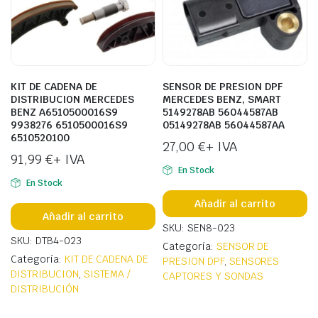
KIT DE CADENA DE
SENSOR DE PRESION DPF
DISTRIBUCION MERCEDES
MERCEDES BENZ, SMART
BENZ A6510500016S9
5149278AB 56044587AB
9938276 6510500016S9
05149278AB 56044587AA
6510520100
27,00
€
+ IVA
91,99
€
+ IVA
En Stock
En Stock
Añadir al carrito
Añadir al carrito
SKU: SEN8-023
SKU: DTB4-023
Categoría:
SENSOR DE
Categoría:
KIT DE CADENA DE
PRESION DPF
,
SENSORES
DISTRIBUCION
,
SISTEMA /
CAPTORES Y SONDAS
DISTRIBUCIÓN