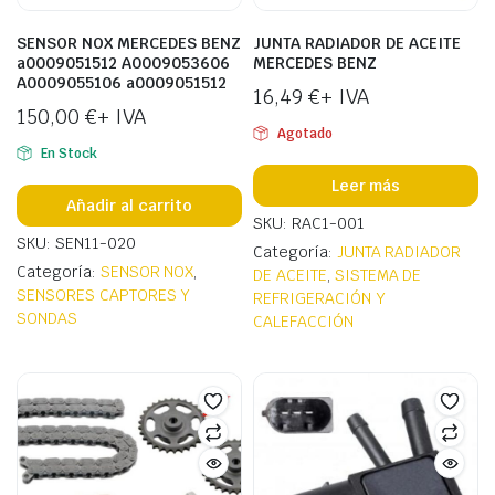
SENSOR NOX MERCEDES BENZ
JUNTA RADIADOR DE ACEITE
a0009051512 A0009053606
MERCEDES BENZ
A0009055106 a0009051512
16,49
€
+ IVA
150,00
€
+ IVA
Agotado
En Stock
Leer más
Añadir al carrito
SKU: RAC1-001
SKU: SEN11-020
Categoría:
JUNTA RADIADOR
Categoría:
SENSOR NOX
,
DE ACEITE
,
SISTEMA DE
SENSORES CAPTORES Y
REFRIGERACIÓN Y
SONDAS
CALEFACCIÓN