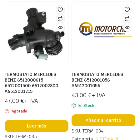
TERMOSTATO MERCEDES
TERMOSTATO MERCEDES
BENZ 6512000615
BENZ 6512001056
6512001500 6512002800
A6512001056
A6512001215
43,00
€
+ IVA
47,00
€
+ IVA
En Stock
Agotado
Añadir al carrito
Leer más
SKU: TERM-034
SKU: TERM-035
Categoría:
SISTEMA DE