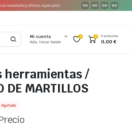
tras novedades y ofertas especiales!
00
00
00
00
:
:
:
0 productos
Mi cuenta
0
0
0,00
€
Hola, Iniciar Sesión
 herramientas /
 DE MARTILLOS
Agotado
Precio