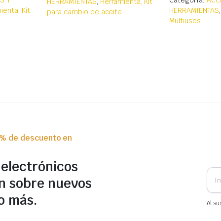
S Y
Categoría:
ACC
HERRAMIENTAS
,
Herramienta, Kit
ienta, Kit
HERRAMIENTAS
para cambio de aceite
Multiusos
0% de descuento en
 electrónicos
n sobre nuevos
o más.
Al su