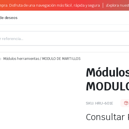
pra. Disfruta de una navegación más fácil, rápida y segura
¡Explora nues
 de deseos
Módulos herramientas / MODULO DE MARTILLOS
Módulos
MODULO
SKU:
HRU-601E
Consultar 