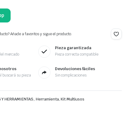
pp
ucto? Añade a favoritos y sigue el producto.
Pieza garantizada
del mercado
Pieza correcta compatible
nosotros
Devoluciones fáciles
l buscará su pieza
Sin complicaciones
,
 Y HERRAMIENTAS
Herramienta, Kit Multiusos