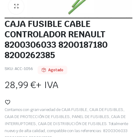
CAJA FUSIBLE CABLE
CONTROLADOR RENAULT
8200306033 8200187180
8200262385
SKU:
ACC-1056
Agotado
28,99
€
+ IVA
Contamos con gran variedad de CAJA FUSIBLE, CAJA DE FUSIBLES,
CAJA DE PROTECCIÓN DE FUSIBLES, PANEL DE FUSIBLES, CAJA DE
INTERRUPTORES, CAJA DE DISTRIBUCIÓN DE FUSIBLES. Totalmente
nuevo y de alta calidad, compatible con las referencias: 8200306033