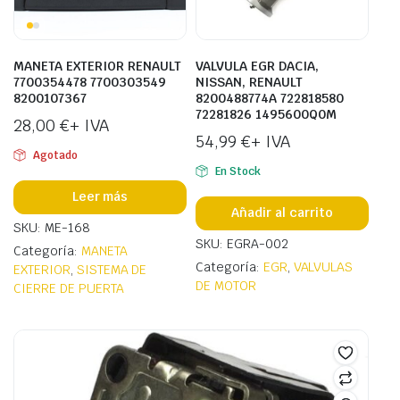
MANETA EXTERIOR RENAULT
VALVULA EGR DACIA,
7700354478 7700303549
NISSAN, RENAULT
8200107367
8200488774A 722818580
72281826 1495600Q0M
28,00
€
+ IVA
54,99
€
+ IVA
Agotado
En Stock
Leer más
Añadir al carrito
SKU: ME-168
SKU: EGRA-002
Categoría:
MANETA
Categoría:
EGR
,
VALVULAS
EXTERIOR
,
SISTEMA DE
DE MOTOR
CIERRE DE PUERTA