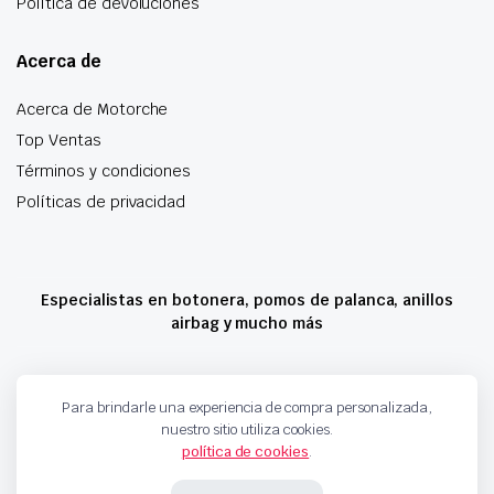
Política de devoluciones
Acerca de
Acerca de Motorche
Top Ventas
Términos y condiciones
Políticas de privacidad
Especialistas en botonera, pomos de palanca, anillos
airbag y mucho más
Copyright 2024 © Motorche Autoparts. Todos los derechos reservados
Para brindarle una experiencia de compra personalizada,
nuestro sitio utiliza cookies.
política de cookies
.