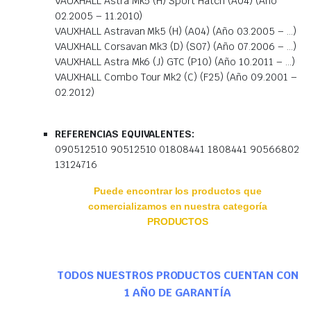
VAUXHALL Astra Mk5 (H) Sport Hatch (A04) (Año
02.2005 – 11.2010)
VAUXHALL Astravan Mk5 (H) (A04) (Año 03.2005 – …)
VAUXHALL Corsavan Mk3 (D) (S07) (Año 07.2006 – …)
VAUXHALL Astra Mk6 (J) GTC (P10) (Año 10.2011 – …)
VAUXHALL Combo Tour Mk2 (C) (F25) (Año 09.2001 –
02.2012)
REFERENCIAS EQUIVALENTES:
090512510 90512510 01808441 1808441 90566802
13124716
Puede encontrar los productos que
comercializamos en nuestra categoría
PRODUCTOS
TODOS NUESTROS PRODUCTOS CUENTAN CON
1 AÑO DE GARANTÍA