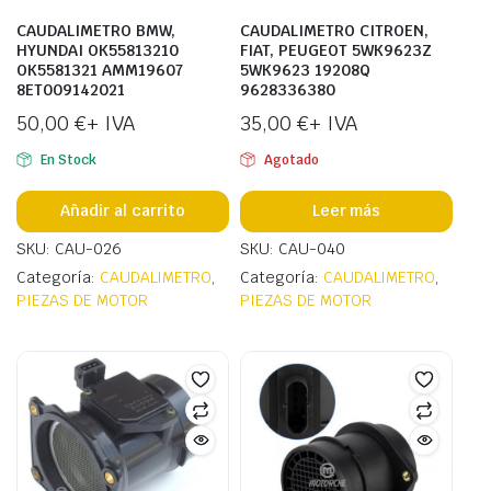
CAUDALIMETRO BMW,
CAUDALIMETRO CITROEN,
HYUNDAI OK55813210
FIAT, PEUGEOT 5WK9623Z
OK5581321 AMM19607
5WK9623 19208Q
8ET009142021
9628336380
50,00
€
+ IVA
35,00
€
+ IVA
En Stock
Agotado
Añadir al carrito
Leer más
SKU: CAU-026
SKU: CAU-040
Categoría:
CAUDALIMETRO
,
Categoría:
CAUDALIMETRO
,
PIEZAS DE MOTOR
PIEZAS DE MOTOR