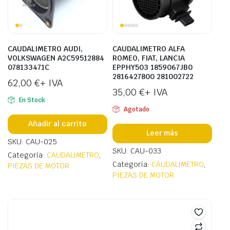
CAUDALIMETRO AUDI,
CAUDALIMETRO ALFA
VOLKSWAGEN A2C59512884
ROMEO, FIAT, LANCIA
078133471C
EPPHY503 1859067JB0
2816427800 281002722
62,00
€
+ IVA
35,00
€
+ IVA
En Stock
Agotado
Añadir al carrito
Leer más
SKU: CAU-025
SKU: CAU-033
Categoría:
CAUDALIMETRO
,
Categoría:
CAUDALIMETRO
,
PIEZAS DE MOTOR
PIEZAS DE MOTOR