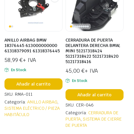
ANILLO AIRBAG BMW
CERRADURA DE PUERTA
18376445 613000000000
DELANTERA DERECHA BMW,
61318379091 61318376445
MINI 51217318424
51217318422 51217318420
58,99
€
+ IVA
51217318416
45,00
€
+ IVA
En Stock
En Stock
Añadir al carrito
SKU: RMA-011
Añadir al carrito
Categoría:
ANILLO AIRBAG
,
SKU: CER-046
SISTEMA ELÉCTRICO / PIEZA
Categoría:
CERRADURA DE
HABITÁCULO
PUERTA
,
SISTEMA DE CIERRE
DE PUERTA