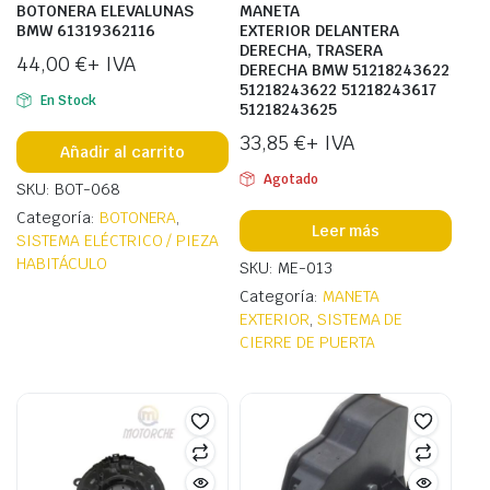
BOTONERA ELEVALUNAS
MANETA
BMW 61319362116
EXTERIOR DELANTERA
DERECHA, TRASERA
44,00
€
+ IVA
DERECHA BMW 51218243622
51218243622 51218243617
En Stock
51218243625
33,85
€
+ IVA
Añadir al carrito
Agotado
SKU: BOT-068
Categoría:
BOTONERA
,
Leer más
SISTEMA ELÉCTRICO / PIEZA
HABITÁCULO
SKU: ME-013
Categoría:
MANETA
EXTERIOR
,
SISTEMA DE
CIERRE DE PUERTA