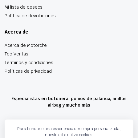
Mi lista de deseos
Política de devoluciones
Acerca de
Acerca de Motorche
Top Ventas
Términos y condiciones
Políticas de privacidad
Especialistas en botonera, pomos de palanca, anillos
airbag y mucho más
Copyright 2024 © Motorche Autoparts. Todos los derechos reservados
Para brindarle una experiencia de compra personalizada,
nuestro sitio utiliza cookies.