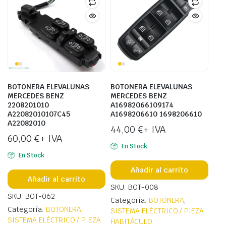
BOTONERA ELEVALUNAS
BOTONERA ELEVALUNAS
MERCEDES BENZ
MERCEDES BENZ
2208201010
A16982066109174
A22082010107C45
A1698206610 1698206610
A22082010
44,00
€
+ IVA
60,00
€
+ IVA
En Stock
En Stock
Añadir al carrito
Añadir al carrito
SKU: BOT-008
SKU: BOT-062
Categoría:
BOTONERA
,
Categoría:
BOTONERA
,
SISTEMA ELÉCTRICO / PIEZA
SISTEMA ELÉCTRICO / PIEZA
HABITÁCULO