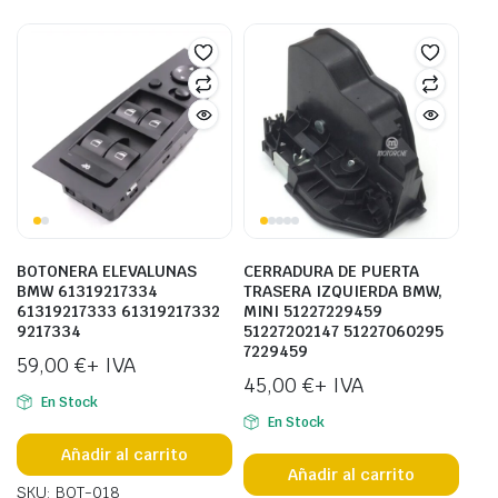
BOTONERA ELEVALUNAS
CERRADURA DE PUERTA
BMW 61319217334
TRASERA IZQUIERDA BMW,
61319217333 61319217332
MINI 51227229459
9217334
51227202147 51227060295
7229459
59,00
€
+ IVA
45,00
€
+ IVA
En Stock
En Stock
Añadir al carrito
Añadir al carrito
SKU: BOT-018