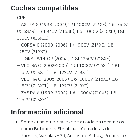
Coches compatibles
OPEL:
– ASTRA G (1998-2004), 1.4I 100CV (Z14XE), 1.6I 75CV
(X16SZR), 1.6I 84CV (Z16SE), 1.6I 100CV (Z16XE), 1.8I
115CV (X18XE1)
– CORSA C (2000-2006), 1.4I 90CV (Z14XE), 1.8I
125CV (Z18XE)
– TIGRA TWINTOP (2004-), 1.8I 125CV (Z18XE)
– VECTRA C (2002-2005), 1.6I 100CV (Z16XE), 1.8I
115CV (X18XE1), 1.8I 122CV (Z18XE)
– VECTRA C (2005-2009), 1.6I 100CV (Z16XE), 1.8I
115CV (Z18XEL), 1.8I 122CV (Z18XE)
– ZAFIRA A (1999-2005), 1.6I 100CV (Z16XE), 1.8I
115CV (X18XE1)
Información adicional
Somos una empresa especializada en recambios
como Botoneras Elevalunas, Cerraduras de
Puertas, Válvulas EGR, Anillos de Airbag, Pomos de