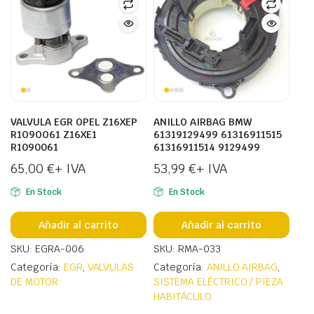
VALVULA EGR OPEL Z16XEP
ANILLO AIRBAG BMW
R1O9OO61 Z16XE1
61319129499 61316911515
R1090061
61316911514 9129499
65,00
€
+ IVA
53,99
€
+ IVA
En Stock
En Stock
Añadir al carrito
Añadir al carrito
SKU: EGRA-006
SKU: RMA-033
Categoría:
EGR
,
VALVULAS
Categoría:
ANILLO AIRBAG
,
DE MOTOR
SISTEMA ELÉCTRICO / PIEZA
HABITÁCULO