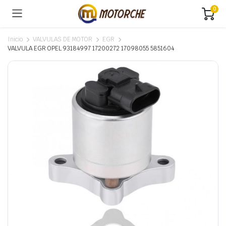
0
Inicio
VALVULAS DE MOTOR
EGR
VALVULA EGR OPEL 93184997 17200272 17098055 5851604