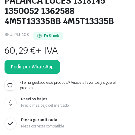
PALANCA LUCES 1318145
1350052 1362588
4M5T13335BB 4M5T13335B
SKU:
PLI-108
En Stock
60,29
€
+ IVA
Pedir por WhatsApp
¿Te ha gustado este producto? Añade a favoritos y sigue el
producto.
Precios bajos
Precio más bajo del mercado
Pieza garantizada
Pieza correcta compatible