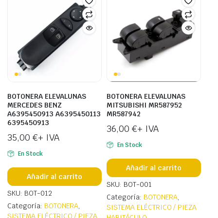
BOTONERA ELEVALUNAS
BOTONERA ELEVALUNAS
MERCEDES BENZ
MITSUBISHI MR587952
A6395450913 A6395450113
MR587942
6395450913
36,00
€
+ IVA
35,00
€
+ IVA
En Stock
En Stock
Añadir al carrito
Añadir al carrito
SKU: BOT-001
SKU: BOT-012
Categoría:
BOTONERA
,
Categoría:
BOTONERA
,
SISTEMA ELÉCTRICO / PIEZA
SISTEMA ELÉCTRICO / PIEZA
HABITÁCULO