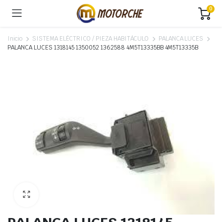
0
Inicio
SISTEMA ELÉCTRICO / PIEZA HABITÁCULO
PALANCA LUCES
PALANCA LUCES 1318145 1350052 1362588 4M5T13335BB 4M5T13335B