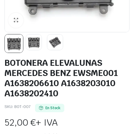
BOTONERA ELEVALUNAS
MERCEDES BENZ EWSME001
A1638206610 A1638203010
A1638202410
SKU:
BOT-007
En Stock
52,00
€
+ IVA