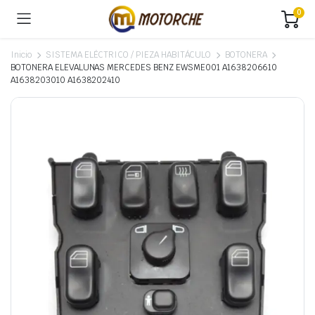
0
Inicio
SISTEMA ELÉCTRICO / PIEZA HABITÁCULO
BOTONERA
BOTONERA ELEVALUNAS MERCEDES BENZ EWSME001 A1638206610
A1638203010 A1638202410