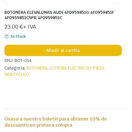
BOTONERA ELEVALUNAS AUDI 4F0959851G 4F0959851F
4F0959851C5PR 4F0959851C
23,00
€
+ IVA
En Stock
Añadir al carrito
SKU: BOT-014
Categoría:
BOTONERA
,
SISTEMA ELÉCTRICO / PIEZA
HABITÁCULO
Únase a nuestro boletín para obtener 10% de
descuento en primera compra