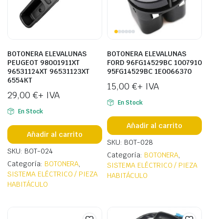
BOTONERA ELEVALUNAS
BOTONERA ELEVALUNAS
PEUGEOT 98001911XT
FORD 96FG14529BC 1007910
96531124XT 96531123XT
95FG14529BC 1E0066370
6554KT
15,00
€
+ IVA
29,00
€
+ IVA
En Stock
En Stock
Añadir al carrito
Añadir al carrito
SKU: BOT-028
SKU: BOT-024
Categoría:
BOTONERA
,
Categoría:
BOTONERA
,
SISTEMA ELÉCTRICO / PIEZA
SISTEMA ELÉCTRICO / PIEZA
HABITÁCULO
HABITÁCULO