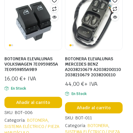
BOTONERA ELEVALUNAS
BOTONERA ELEVALUNAS
VOLKSWAGEN 7E0959855A
MERCEDES BENZ
7E0959855A9B9
A2038210679 A2038200110
2038210679 2038200110
16,00
€
+ IVA
44,00
€
+ IVA
En Stock
En Stock
Añadir al carrito
Añadir al carrito
SKU: BOT-006
SKU: BOT-011
Categoría:
BOTONERA
,
Categoría:
BOTONERA
,
SISTEMA ELÉCTRICO / PIEZA
SISTEMA ELÉCTRICO / PIEZA
HABITÁCULO