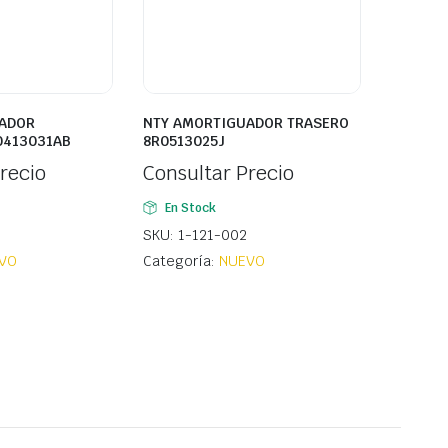
ADOR
NTY AMORTIGUADOR TRASERO
0413031AB
8R0513025J
recio
Consultar Precio
En Stock
SKU: 1-121-002
VO
Categoría:
NUEVO