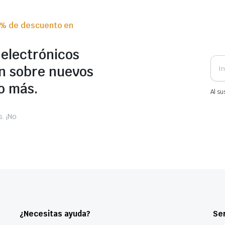
0% de descuento en
 electrónicos
n sobre nuevos
o más.
Al su
. ¡No
¿Necesitas ayuda?
Ser