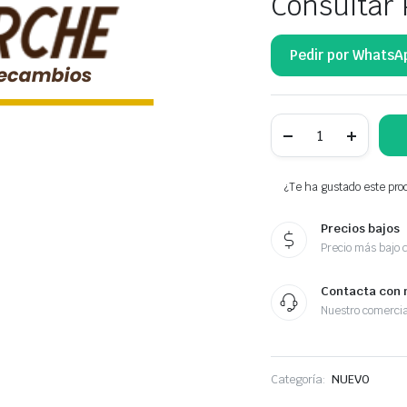
Consultar 
Pedir por WhatsA
NTY
RYGIEL-
ZACZEP
ZAMKA
DRZWI
¿Te ha gustado este prod
TYLNYCH
YC15-
Precios bajos
V44162-
AC
Precio más bajo 
cantidad
Contacta con 
Nuestro comercia
Categoría:
NUEVO