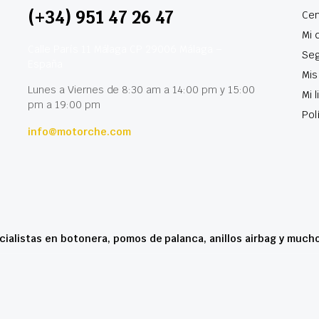
(+34) 951 47 26 47
Cen
Mi 
Calle París 11 Málaga CP 29006 Málaga –
Seg
España
Mis
Lunes a Viernes de 8:30 am a 14:00 pm y 15:00
Mi 
pm a 19:00 pm
Pol
info@motorche.com
cialistas en botonera, pomos de palanca, anillos airbag y much