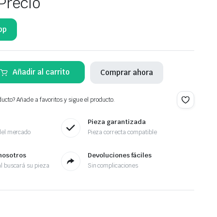
Precio
pp
Añadir al carrito
Comprar ahora
ucto? Añade a favoritos y sigue el producto.
Pieza garantizada
del mercado
Pieza correcta compatible
nosotros
Devoluciones fáciles
l buscará su pieza
Sin complicaciones