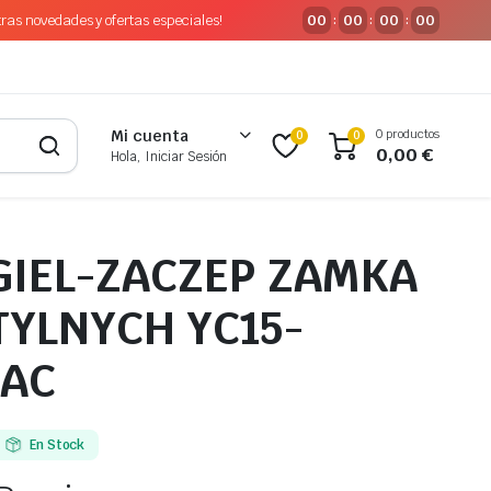
tras novedades y ofertas especiales!
00
00
00
00
:
:
:
0 productos
Mi cuenta
0
0
0,00
€
Hola, Iniciar Sesión
GIEL-ZACZEP ZAMKA
TYLNYCH YC15-
-AC
En Stock