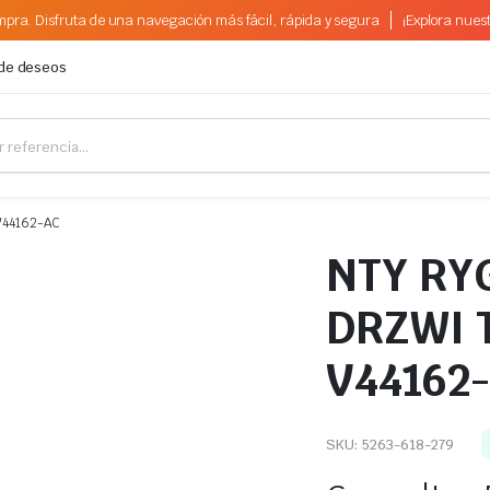
pra. Disfruta de una navegación más fácil, rápida y segura
¡Explora nues
 de deseos
V44162-AC
NTY RY
DRZWI 
V44162
SKU:
5263-618-279