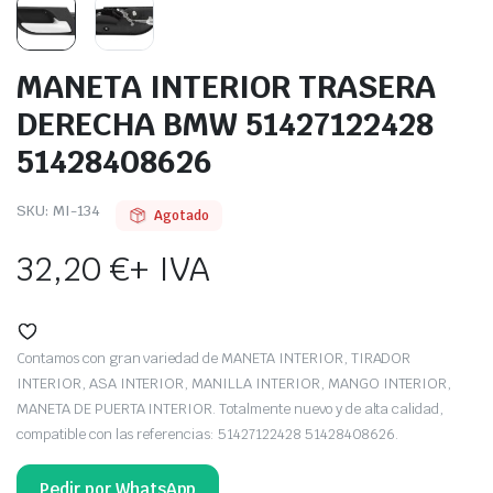
MANETA INTERIOR TRASERA
DERECHA BMW 51427122428
51428408626
SKU:
MI-134
Agotado
32,20
€
+ IVA
Contamos con gran variedad de MANETA INTERIOR, TIRADOR
INTERIOR, ASA INTERIOR, MANILLA INTERIOR, MANGO INTERIOR,
MANETA DE PUERTA INTERIOR. Totalmente nuevo y de alta calidad,
compatible con las referencias: 51427122428 51428408626.
Pedir por WhatsApp