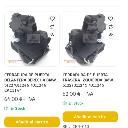
CERRADURA DE PUERTA
CERRADURA DE PUERTA
DELANTERA DERECHA BMW
TRASERA IZQUIERDA BMW
51227011246 7011246
51227011245 7011245
CAC3147
52,00
€
+ IVA
64,00
€
+ IVA
En Stock
En Stock
Añadir al carrito
Añadir al carrito
SKU: CER-043