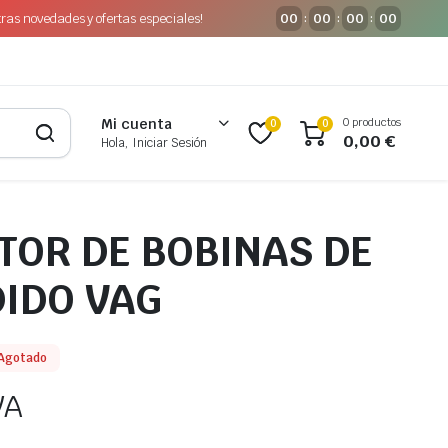
tras novedades y ofertas especiales!
00
00
00
00
:
:
:
0 productos
Mi cuenta
0
0
0,00
€
Hola, Iniciar Sesión
TOR DE BOBINAS DE
IDO VAG
Agotado
VA