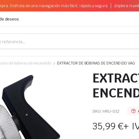
pra. Disfruta de una navegación más fácil, rápida y segura
¡Explora nues
 de deseos
ccion de bobinas de encendido
EXTRACTOR DE BOBINAS DE ENCENDIDO VAG
EXTRAC
ENCEND
SKU:
HRU-012
35,99
€
+ I