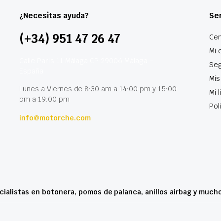
¿Necesitas ayuda?
Ser
(+34) 951 47 26 47
Cen
Mi 
Calle París 11 Málaga CP 29006 Málaga –
Seg
España
Mis
Lunes a Viernes de 8:30 am a 14:00 pm y 15:00
Mi 
pm a 19:00 pm
Pol
info@motorche.com
cialistas en botonera, pomos de palanca, anillos airbag y much