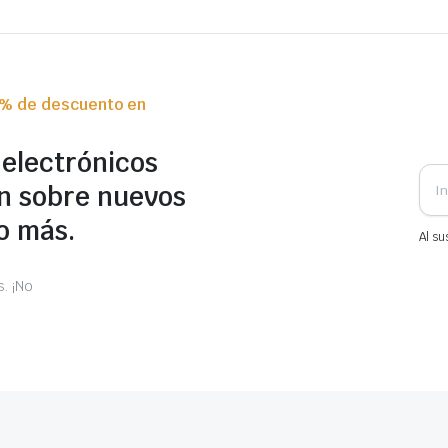
0% de descuento en
 electrónicos
n sobre nuevos
o más.
Al su
. ¡No