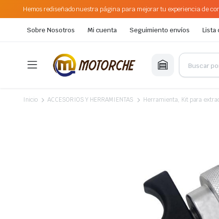
Hemos rediseñado nuestra página para mejorar tu experiencia de com
Sobre Nosotros
Mi cuenta
Seguimiento envíos
Lista
Inicio
ACCESORIOS Y HERRAMIENTAS
Herramienta, Kit para extra