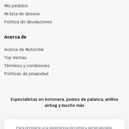
Mis pedidos
Mi lista de deseos
Política de devoluciones
Acerca de
Acerca de Motorche
Top Ventas
Términos y condiciones
Políticas de privacidad
Especialistas en botonera, pomos de palanca, anillos
airbag y mucho más
Copyright 2024 © Motorche Autoparts. Todos los derechos reservados
Para brindarle una experiencia de compra personalizada,