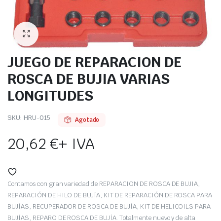
JUEGO DE REPARACION DE
ROSCA DE BUJIA VARIAS
LONGITUDES
SKU:
HRU-015
Agotado
20,62
€
+ IVA
Contamos con gran variedad de REPARACION DE ROSCA DE BUJIA,
REPARACIÓN DE HILO DE BUJÍA, KIT DE REPARACIÓN DE ROSCA PARA
BUJÍAS, RECUPERADOR DE ROSCA DE BUJÍA, KIT DE HELICOILS PARA
BUJÍAS, REPARO DE ROSCA DE BUJÍA. Totalmente nuevo y de alta