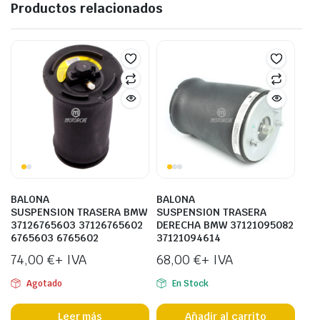
Productos relacionados
BALONA
BALONA
SUSPENSION TRASERA BMW
SUSPENSION TRASERA
37126765603 37126765602
DERECHA BMW 37121095082
6765603 6765602
37121094614
74,00
€
+ IVA
68,00
€
+ IVA
Agotado
En Stock
Leer más
Añadir al carrito