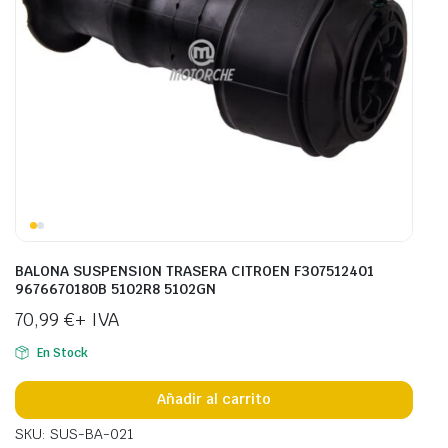
BALONA SUSPENSION TRASERA CITROEN F307512401
9676670180B 5102R8 5102GN
70,99
€
+ IVA
En Stock
Añadir al carrito
SKU: SUS-BA-021