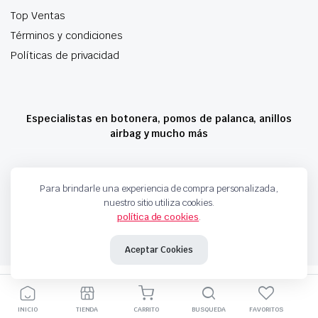
Top Ventas
Términos y condiciones
Políticas de privacidad
Especialistas en botonera, pomos de palanca, anillos
airbag y mucho más
Copyright 2024 © Motorche Autoparts. Todos los derechos reservados
Para brindarle una experiencia de compra personalizada,
nuestro sitio utiliza cookies.
política de cookies
.
Aceptar Cookies
INICIO
TIENDA
CARRITO
BUSQUEDA
FAVORITOS