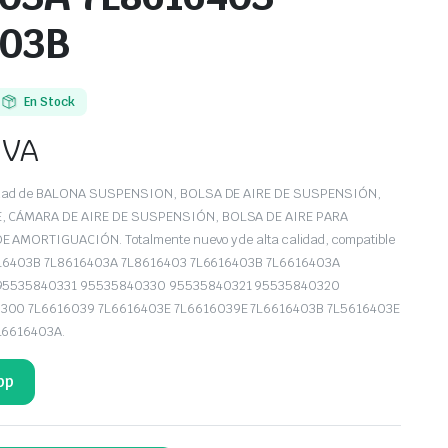
403B
En Stock
IVA
iedad de BALONA SUSPENSION, BOLSA DE AIRE DE SUSPENSIÓN,
 CÁMARA DE AIRE DE SUSPENSIÓN, BOLSA DE AIRE PARA
AMORTIGUACIÓN. Totalmente nuevo y de alta calidad, compatible
L8616403B 7L8616403A 7L8616403 7L6616403B 7L6616403A
 95535840331 95535840330 95535840321 95535840320
300 7L6616039 7L6616403E 7L6616039E 7L6616403B 7L5616403E
L6616403A.
pp