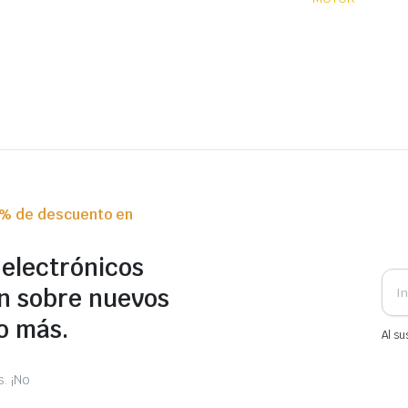
0% de descuento en
 electrónicos
n sobre nuevos
o más.
Al su
. ¡No