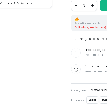
BALONA
OUAREG, VOLKSWAGEN
SUSPENSION DELA
IZQUIERDA
AUDI,
PORSCHE,
VOLKSWAGEN
Este artículo está agotado.
7L8616403B
Artículo(s) restante(s):
7L8616403A
7L8616403
7L6616403B
¿Te ha gustado este prod
cantidad
Precios bajos
Precio más bajo 
Contacta con 
Nuestro comercia
Categorías:
BALONA SU
Etiquetas:
AUDI
BA