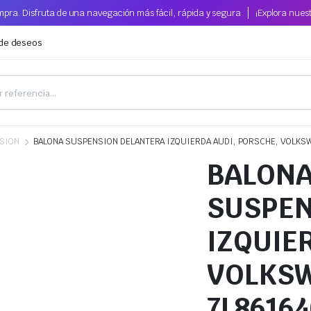
pra. Disfruta de una navegación más fácil, rápida y segura
¡Explora nues
 de deseos
SION
BALONA SUSPENSION DELANTERA IZQUIERDA AUDI, PORSCHE, VOLKSW
BALON
SUSPEN
IZQUIE
VOLKSW
7L86164