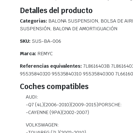
Detalles del producto
Categorias:
BALONA SUSPENSION, BOLSA DE AIRE
SUSPENSIÓN, BALONA DE AMORTIGUACIÓN
SKU:
SUS-BA-006
Marca:
REMYC
Referencias equivalentes:
7L8616403B 7L861640
95535840320 95535840310 95535840300 7L661603
Coches compatibles
AUDI:
-Q7 (4L)(2006-2010)(2009-2015)PORSCHE:
-CAYENNE (9PA)(2002-2007)
VOLKSWAGEN:
-TOUAREG (7L)(2002-2010)