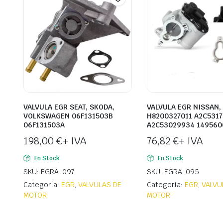
VALVULA EGR SEAT, SKODA,
VALVULA EGR NISSAN,
VOLKSWAGEN 06F131503B
H8200327011 A2C5317
06F131503A
A2C53029934 149560
198,00
€
+ IVA
76,82
€
+ IVA
En Stock
En Stock
SKU: EGRA-097
SKU: EGRA-095
Categoría:
EGR
,
VALVULAS DE
Categoría:
EGR
,
VALVU
MOTOR
MOTOR