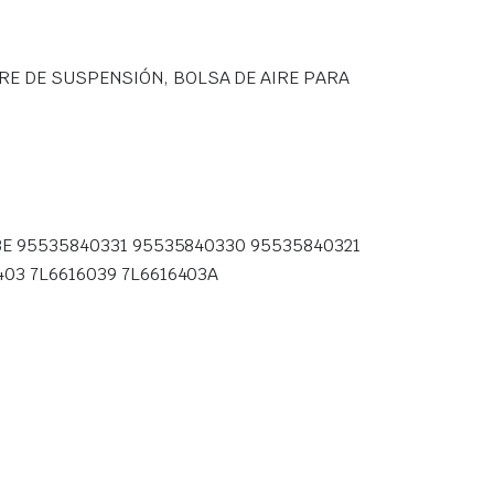
RE DE SUSPENSIÓN, BOLSA DE AIRE PARA
03E 95535840331 95535840330 95535840321
403 7L6616039 7L6616403A