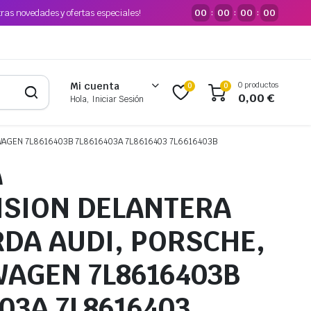
tras novedades y ofertas especiales!
00
00
00
00
:
:
:
0 productos
Mi cuenta
0
0
0,00
€
Hola, Iniciar Sesión
AGEN 7L8616403B 7L8616403A 7L8616403 7L6616403B
A
SION DELANTERA
RDA AUDI, PORSCHE,
AGEN 7L8616403B
03A 7L8616403