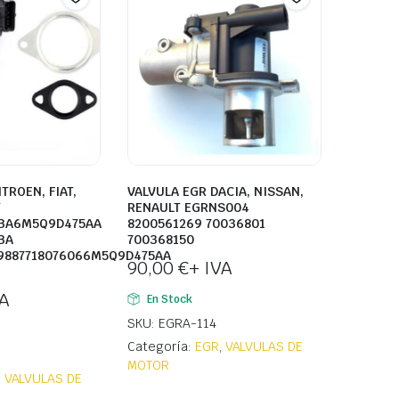
TROEN, FIAT,
VALVULA EGR DACIA, NISSAN,
T
RENAULT EGRNS004
BA6M5Q9D475AA
8200561269 70036801
BA
700368150
9887718076066M5Q9D475AA
90,00
€
+ IVA
VA
En Stock
SKU: EGRA-114
Categoría:
EGR
,
VALVULAS DE
MOTOR
,
VALVULAS DE