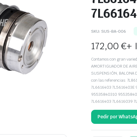
7L6616
SKU:
SUS-BA-006
172,00
€
+ 
Contamos con gran var
AMORTIGUADOR DE AIRE,
SUSPENSIÓN, BALONA DE 
con las referencias: 7
7L6616403 7L5616403E
95535840310 95535840
7L6616403 7L6616039 7
Pedir por WhatsA