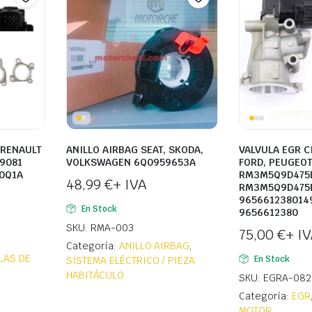
 RENAULT
ANILLO AIRBAG SEAT, SKODA,
VALVULA EGR CI
9081
VOLKSWAGEN 6Q0959653A
FORD, PEUGEO
0Q1A
RM3M5Q9D475
48,99
€
+ IVA
RM3M5Q9D475
965661238014
En Stock
9656612380
SKU: RMA-003
75,00
€
+ I
Categoría:
ANILLO AIRBAG
,
LAS DE
En Stock
SISTEMA ELÉCTRICO / PIEZA
HABITÁCULO
SKU: EGRA-082
Categoría:
EGR
MOTOR