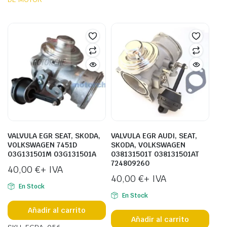
VALVULA EGR SEAT, SKODA,
VALVULA EGR AUDI, SEAT,
VOLKSWAGEN 7451D
SKODA, VOLKSWAGEN
03G131501M 03G131501A
038131501T 038131501AT
724809260
40,00
€
+ IVA
40,00
€
+ IVA
En Stock
En Stock
Añadir al carrito
Añadir al carrito