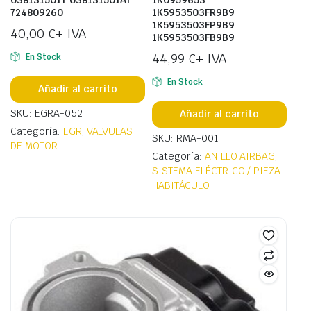
724809260
1K5953503FR9B9
1K5953503FP9B9
40,00
€
+ IVA
1K5953503FB9B9
44,99
€
+ IVA
En Stock
En Stock
Añadir al carrito
SKU: EGRA-052
Añadir al carrito
Categoría:
EGR
,
VALVULAS
SKU: RMA-001
DE MOTOR
Categoría:
ANILLO AIRBAG
,
SISTEMA ELÉCTRICO / PIEZA
HABITÁCULO