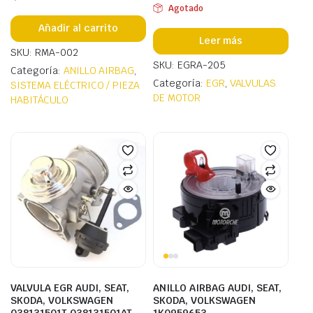
Agotado
Añadir al carrito
Leer más
SKU: RMA-002
SKU: EGRA-205
Categoría:
ANILLO AIRBAG
,
Categoría:
EGR
,
VALVULAS
SISTEMA ELÉCTRICO / PIEZA
DE MOTOR
HABITÁCULO
VALVULA EGR AUDI, SEAT,
ANILLO AIRBAG AUDI, SEAT,
SKODA, VOLKSWAGEN
SKODA, VOLKSWAGEN
038131501T 038131501AT
1K0959653