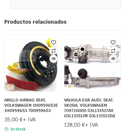
Productos relacionados
ANILLO AIRBAG SEAT,
VALVULA EGR AUDI, SEAT,
VOLKSWAGEN 1H0959653E
SKODA, VOLKSWAGEN
1H0959653 7D0959653
709720000 03L131527AX
03L131512N 03L131512DQ
35,00
€
+ IVA
128,00
€
+ IVA
En Stock