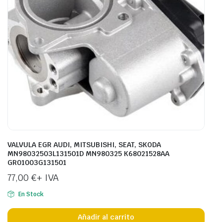
VALVULA EGR AUDI, MITSUBISHI, SEAT, SKODA
MN98032503L131501D MN980325 K68021528AA
GR01003G131501
77,00
€
+ IVA
En Stock
Añadir al carrito