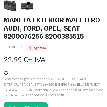
MANETA EXTERIOR MALETERO
AUDI, FORD, OPEL, SEAT
8200076256 8200385515
SKU:
ME-167
Agotado
22,99
€
+ IVA
Contamos con gran variedad de MANETA EXTERIOR, TIRADOR
EXTERIOR, ASA DE PUERTA, MANGO EXTERIOR, MANILLA DE PUERTA,
PALANCA EXTERIOR. Totalmente nuevo y de alta calidad, compatible con
las referencias: 8200076256 8200385515.