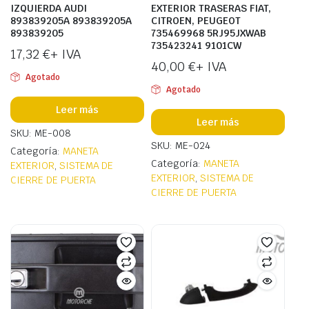
IZQUIERDA AUDI
EXTERIOR TRASERAS FIAT,
893839205A 893839205A
CITROEN, PEUGEOT
893839205
735469968 5RJ95JXWAB
735423241 9101CW
17,32
€
+ IVA
40,00
€
+ IVA
Agotado
Agotado
Leer más
Leer más
SKU: ME-008
SKU: ME-024
Categoría:
MANETA
Categoría:
MANETA
EXTERIOR
,
SISTEMA DE
EXTERIOR
,
SISTEMA DE
CIERRE DE PUERTA
CIERRE DE PUERTA