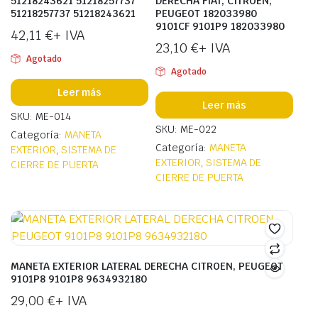
51218243621 51218257737
DERECHA FIAT, CITROEN,
51218257737 51218243621
PEUGEOT 182033980
9101CF 9101P9 182033980
42,11
€
+ IVA
23,10
€
+ IVA
Agotado
Agotado
Leer más
Leer más
SKU: ME-014
SKU: ME-022
Categoría:
MANETA
Categoría:
MANETA
EXTERIOR
,
SISTEMA DE
EXTERIOR
,
SISTEMA DE
CIERRE DE PUERTA
CIERRE DE PUERTA
MANETA EXTERIOR LATERAL DERECHA CITROEN, PEUGEOT
9101P8 9101P8 9634932180
29,00
€
+ IVA