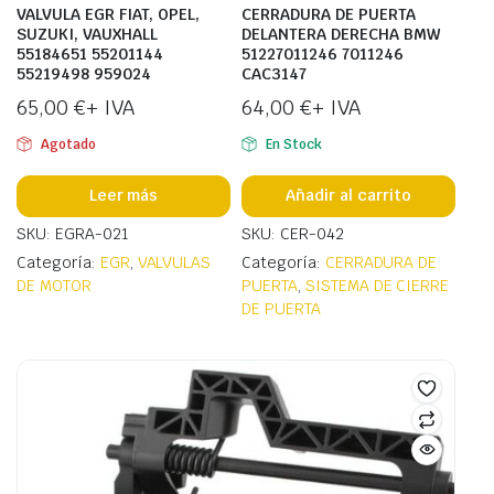
VALVULA EGR FIAT, OPEL,
CERRADURA DE PUERTA
SUZUKI, VAUXHALL
DELANTERA DERECHA BMW
55184651 55201144
51227011246 7011246
55219498 959024
CAC3147
65,00
€
+ IVA
64,00
€
+ IVA
Agotado
En Stock
Leer más
Añadir al carrito
SKU: EGRA-021
SKU: CER-042
Categoría:
EGR
,
VALVULAS
Categoría:
CERRADURA DE
DE MOTOR
PUERTA
,
SISTEMA DE CIERRE
DE PUERTA