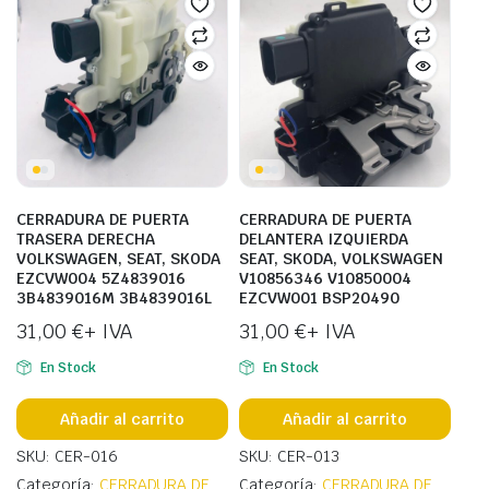
CERRADURA DE PUERTA
CERRADURA DE PUERTA
TRASERA DERECHA
DELANTERA IZQUIERDA
VOLKSWAGEN, SEAT, SKODA
SEAT, SKODA, VOLKSWAGEN
EZCVW004 5Z4839016
V10856346 V10850004
3B4839016M 3B4839016L
EZCVW001 BSP20490
31,00
€
+ IVA
31,00
€
+ IVA
En Stock
En Stock
Añadir al carrito
Añadir al carrito
SKU: CER-016
SKU: CER-013
Categoría:
CERRADURA DE
Categoría:
CERRADURA DE