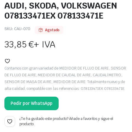
AUDI, SKODA, VOLKSWAGEN
078133471EX 078133471E
SKU:
CAU-070
Agotado
33,85
€
+ IVA
Contamos con gran variedad de MEDIDOR DE FLUJO DE AIRE, SENSOR
DE FLUJO DE AIRE, MEDIDOR DE CAUDAL DE AIRE, CAUDALÍMETRO,
SENSOR DE MASA DE AIRE, MEDIDOR DE AIRE. Totalmente nuevo y de
alta calidad, compatible con las referencias: 078133471EX 078133471E.
Pedir por WhatsApp
¿Te ha gustado este producto? Añade a favoritos y sigue el
producto.