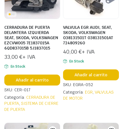
CERRADURA DE PUERTA
VALVULA EGR AUDI, SEAT,
DELANTERA IZQUIERDA
SKODA, VOLKSWAGEN
SEAT, SKODA, VOLKSWAGEN
038131501T 038131501AT
EZCVW005 7E1837015A
724809260
6QD837015B 5J1837015
40,00
€
+ IVA
33,00
€
+ IVA
En Stock
En Stock
Añadir al carrito
Añadir al carrito
SKU: EGRA-052
SKU: CER-017
Categoría:
EGR
,
VALVULAS
Categoría:
CERRADURA DE
DE MOTOR
PUERTA
,
SISTEMA DE CIERRE
DE PUERTA