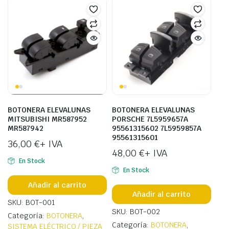
BOTONERA ELEVALUNAS
BOTONERA ELEVALUNAS
MITSUBISHI MR587952
PORSCHE 7L5959657A
MR587942
95561315602 7L5959857A
95561315601
36,00
€
+ IVA
48,00
€
+ IVA
En Stock
En Stock
Añadir al carrito
Añadir al carrito
SKU: BOT-001
SKU: BOT-002
Categoría:
BOTONERA
,
Categoría:
BOTONERA
,
SISTEMA ELÉCTRICO / PIEZA