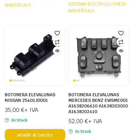
SISTEMA ELÉCTRICO / PIEZA
HABITÁCULO
HABITÁCULO
BOTONERA ELEVALUNAS
BOTONERA ELEVALUNAS
NISSAN 25401JD001
MERCEDES BENZ EWSME001
A1638206610 A1638203010
35,00
€
+ IVA
A1638202410
52,00
€
+ IVA
En Stock
En Stock
Añadir al carrito