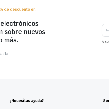
0% de descuento en
 electrónicos
n sobre nuevos
o más.
Al su
. ¡No
¿Necesitas ayuda?
Ser