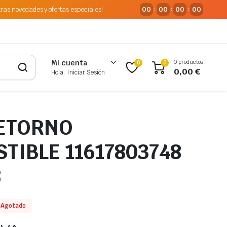
tras novedades y ofertas especiales!
00
00
00
00
:
:
:
0 productos
Mi cuenta
0
0
0,00
€
Hola, Iniciar Sesión
ETORNO
TIBLE 11617803748
8
Agotado