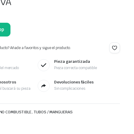
IVA
pp
ucto? Añade a favoritos y sigue el producto.
Pieza garantizada
del mercado
Pieza correcta compatible
nosotros
Devoluciones fáciles
l buscará su pieza
Sin complicaciones
,
NO COMBUSTIBLE
TUBOS / MANGUERAS