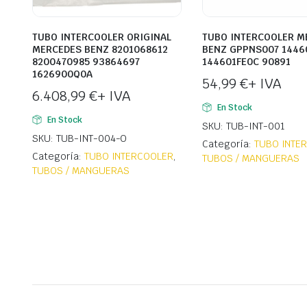
TUBO INTERCOOLER ORIGINAL
TUBO INTERCOOLER M
MERCEDES BENZ 8201068612
BENZ GPPNS007 1446
8200470985 93864697
144601FE0C 90891
1626900Q0A
54,99
€
+ IVA
6.408,99
€
+ IVA
En Stock
En Stock
SKU: TUB-INT-001
SKU: TUB-INT-004-O
Categoría:
TUBO INTE
Categoría:
TUBO INTERCOOLER
,
TUBOS / MANGUERAS
TUBOS / MANGUERAS