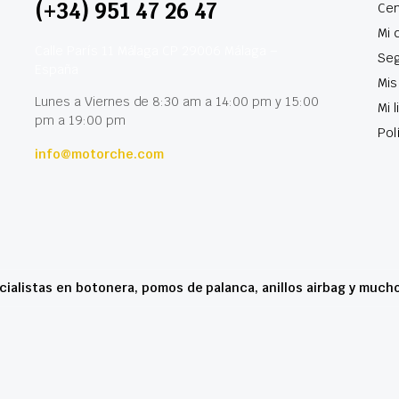
(+34) 951 47 26 47
Cen
Mi 
Calle París 11 Málaga CP 29006 Málaga –
Seg
España
Mis
Lunes a Viernes de 8:30 am a 14:00 pm y 15:00
Mi 
pm a 19:00 pm
Pol
info@motorche.com
cialistas en botonera, pomos de palanca, anillos airbag y much