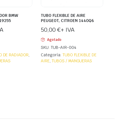
ADOR BMW
TUBO FLEXIBLE DE AIRE
519255
PEUGEOT, CITROEN 1440Q6
VA
50,00
€
+ IVA
Agotado
SKU: TUB-AIR-004
O DE RADIADOR
,
Categoría:
TUBO FLEXIBLE DE
UERAS
AIRE
,
TUBOS / MANGUERAS