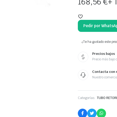
168,56
€
+ 
Pedir por WhatsA
¿Te ha gustado este prod
Precios bajos
Precio más bajo 
Contacta con 
Nuestro comercia
Categorías:
TUBO RETOR