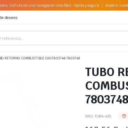
pra. Disfruta de una navegación más fácil, rápida y segura
¡Explora nues
 de deseos
BO RETORNO COMBUSTIBLE 11617803748 7803748
TUBO R
COMBUS
780374
SKU:
TUB4-435