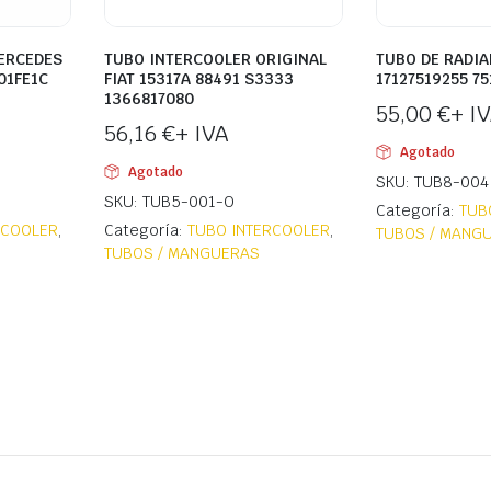
ERCEDES
TUBO INTERCOOLER ORIGINAL
TUBO DE RADI
01FE1C
FIAT 15317A 88491 S3333
17127519255 7
1366817080
55,00
€
+ I
56,16
€
+ IVA
Agotado
Agotado
SKU: TUB8-004
SKU: TUB5-001-O
Categoría:
TUB
RCOOLER
,
Categoría:
TUBO INTERCOOLER
,
TUBOS / MANG
TUBOS / MANGUERAS