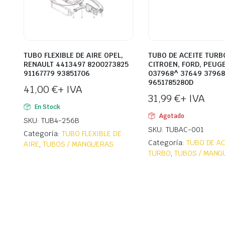
TUBO FLEXIBLE DE AIRE OPEL,
TUBO DE ACEITE TURB
RENAULT 4413497 8200273825
CITROEN, FORD, PEUG
91167779 93851706
037968^ 37649 37968
9651785280D
41,00
€
+ IVA
31,99
€
+ IVA
En Stock
Agotado
SKU: TUB4-256B
SKU: TUBAC-001
Categoría:
TUBO FLEXIBLE DE
Categoría:
TUBO DE AC
AIRE
,
TUBOS / MANGUERAS
TURBO
,
TUBOS / MANG