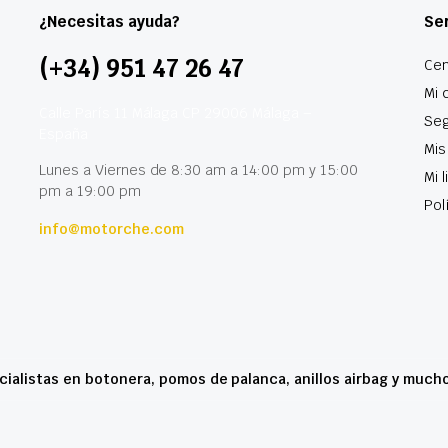
¿Necesitas ayuda?
Ser
(+34) 951 47 26 47
Cen
Mi 
Calle París 11 Málaga CP 29006 Málaga –
Seg
España
Mis
Lunes a Viernes de 8:30 am a 14:00 pm y 15:00
Mi 
pm a 19:00 pm
Pol
info@motorche.com
cialistas en botonera, pomos de palanca, anillos airbag y much