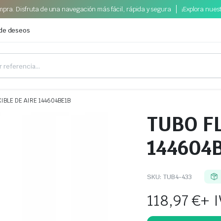
pra. Disfruta de una navegación más fácil, rápida y segura
¡Explora nues
 de deseos
IBLE DE AIRE 144604BE1B
TUBO FL
144604
SKU:
TUB4-433
118,97
€
+ 