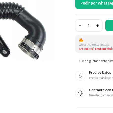
Pedir por WhatsA
TUBO
FLEXIBLE
DE
AIRE
144604BE1B
cantidad
Este artículo está agotado.
Artículo(s) restante(s):
¿Te ha gustado este prod
Precios bajos
Precio más bajo 
Contacta con 
Nuestro comercia