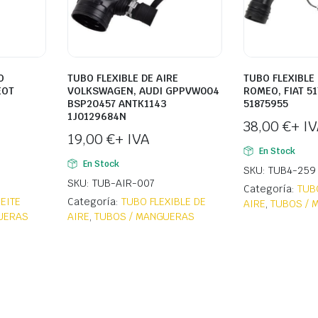
O
TUBO FLEXIBLE DE AIRE
TUBO FLEXIBLE 
EOT
VOLKSWAGEN, AUDI GPPVW004
ROMEO, FIAT 51
BSP20457 ANTK1143
51875955
1J0129684N
38,00
€
+ I
19,00
€
+ IVA
En Stock
En Stock
SKU: TUB4-259
SKU: TUB-AIR-007
Categoría:
TUB
EITE
Categoría:
TUBO FLEXIBLE DE
AIRE
,
TUBOS / 
UERAS
AIRE
,
TUBOS / MANGUERAS