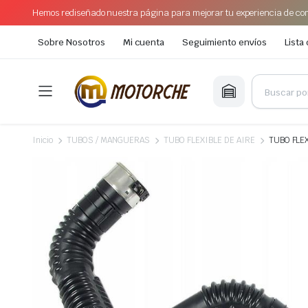
Hemos rediseñado nuestra página para mejorar tu experiencia de com
Sobre Nosotros
Mi cuenta
Seguimiento envíos
Lista
Inicio
TUBOS / MANGUERAS
TUBO FLEXIBLE DE AIRE
TUBO FLEX