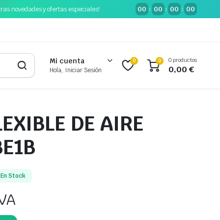
tras novedades y ofertas especiales!
00
00
00
00
:
:
:
0 productos
Mi cuenta
0
0
0,00
€
Hola, Iniciar Sesión
EXIBLE DE AIRE
BE1B
En Stock
IVA