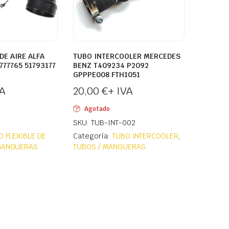
DE AIRE ALFA
TUBO INTERCOOLER MERCEDES
777765 51793177
BENZ T409234 P2092
GPPPE008 FTH1051
VA
20,00
€
+ IVA
Agotado
SKU: TUB-INT-002
O FLEXIBLE DE
Categoría:
TUBO INTERCOOLER
,
MANGUERAS
TUBOS / MANGUERAS