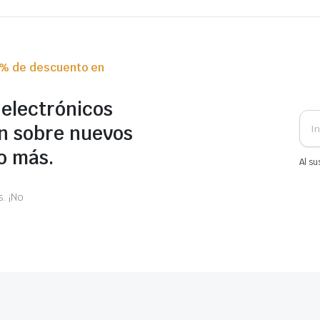
0% de descuento en
 electrónicos
n sobre nuevos
o más.
Al su
. ¡No