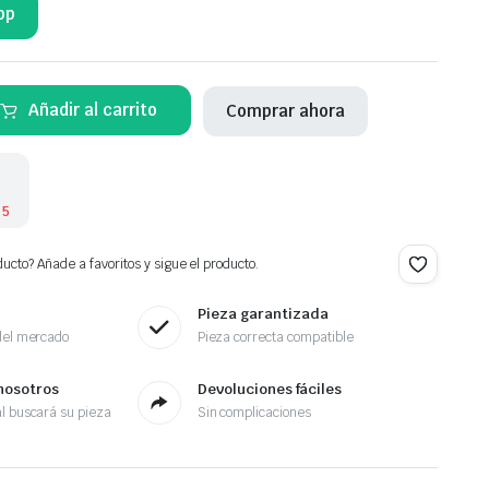
pp
Añadir al carrito
Comprar ahora
 5
ucto? Añade a favoritos y sigue el producto.
Pieza garantizada
del mercado
Pieza correcta compatible
nosotros
Devoluciones fáciles
l buscará su pieza
Sin complicaciones