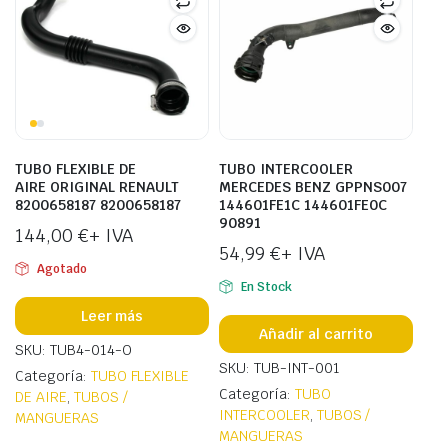
TUBO FLEXIBLE DE
TUBO INTERCOOLER
AIRE ORIGINAL RENAULT
MERCEDES BENZ GPPNS007
8200658187 8200658187
144601FE1C 144601FE0C
90891
144,00
€
+ IVA
54,99
€
+ IVA
Agotado
En Stock
Leer más
Añadir al carrito
SKU: TUB4-014-O
SKU: TUB-INT-001
Categoría:
TUBO FLEXIBLE
Categoría:
TUBO
DE AIRE
,
TUBOS /
INTERCOOLER
,
TUBOS /
MANGUERAS
MANGUERAS