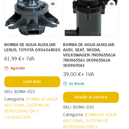
BOMBA DE AGUA AUXILIAR
BOMBA DE AGUA AUXILIAR
LEXUS, TOYOTA G904048010
AUDI, SEAT, SKODA,
VOLKSWAGEN 7N0965561A
61,99
€
+ IVA
7N0965561 1K0965561A
1K0965561
Agotado
39,00
€
+ IVA
Leer más
En Stock
SKU: BOMA-023
Añadir al carrito
Categoría:
BOMBA DE AGUA
ADICIONAL
,
SISTEMA DE
SKU: BOMA-030
REFRIGERACIÓN Y
Categoría:
BOMBA DE AGUA
CALEFACCIÓN
ADICIONAL
,
SISTEMA DE
REFRIGERACIÓN Y