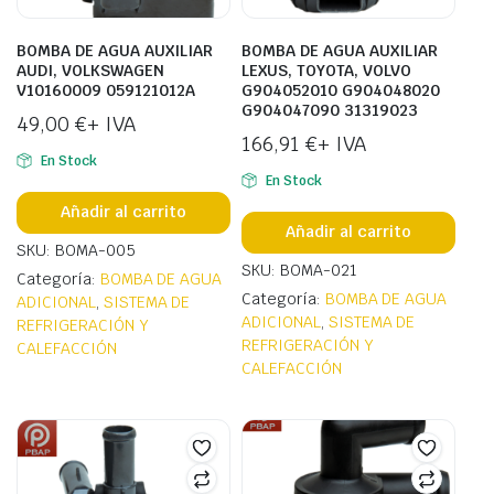
BOMBA DE AGUA AUXILIAR
BOMBA DE AGUA AUXILIAR
AUDI, VOLKSWAGEN
LEXUS, TOYOTA, VOLVO
V10160009 059121012A
G904052010 G904048020
G904047090 31319023
49,00
€
+ IVA
166,91
€
+ IVA
En Stock
En Stock
Añadir al carrito
Añadir al carrito
SKU: BOMA-005
SKU: BOMA-021
Categoría:
BOMBA DE AGUA
Categoría:
BOMBA DE AGUA
ADICIONAL
,
SISTEMA DE
ADICIONAL
,
SISTEMA DE
REFRIGERACIÓN Y
REFRIGERACIÓN Y
CALEFACCIÓN
CALEFACCIÓN