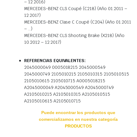
– 12.2016)
MERCEDES-BENZ CLS Coupé (C218) (Año 01.2011 –
12.2017)
MERCEDES-BENZ Clase C Coupé (C204) (Año 01.2011
– …)
MERCEDES-BENZ CLS Shooting Brake (X218) (Año
10.2012 – 12.2017)
REFERENCIAS EQUIVALENTES:
2045000049 0005018215 2045000549
2045000749 2105010215 2105010315 2105010515
2105010615 2105010715 A0005018215
A2045000049 A2045000549 A2045000749
A2105010215 A2105010315 A2105010515
A2105010615 A2105010715
Puede encontrar los productos que
comercializamos en nuestra categoría
PRODUCTOS