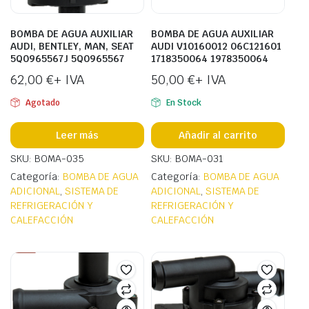
BOMBA DE AGUA AUXILIAR
BOMBA DE AGUA AUXILIAR
AUDI, BENTLEY, MAN, SEAT
AUDI V10160012 06C121601
5Q0965567J 5Q0965567
1718350064 1978350064
62,00
€
+ IVA
50,00
€
+ IVA
Agotado
En Stock
Leer más
Añadir al carrito
SKU: BOMA-035
SKU: BOMA-031
Categoría:
BOMBA DE AGUA
Categoría:
BOMBA DE AGUA
ADICIONAL
,
SISTEMA DE
ADICIONAL
,
SISTEMA DE
REFRIGERACIÓN Y
REFRIGERACIÓN Y
CALEFACCIÓN
CALEFACCIÓN