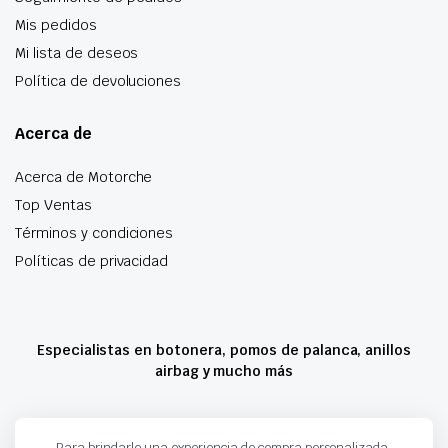
Mis pedidos
Mi lista de deseos
Política de devoluciones
Acerca de
Acerca de Motorche
Top Ventas
Términos y condiciones
Políticas de privacidad
Especialistas en botonera, pomos de palanca, anillos
airbag y mucho más
Copyright 2024 © Motorche Autoparts. Todos los derechos reservados
Para brindarle una experiencia de compra personalizada,