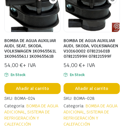
BOMBA DE AGUA AUXILIAR
BOMBA DE AGUA AUXILIAR
AUDI, SEAT, SKODA,
AUDI, SKODA, VOLKSWAGEN
VOLKSWAGEN 1K0965561L
V10160002 078121601B
1K0965561J 1K0965561B
078121599H 078121599F
54,00
€
+ IVA
54,00
€
+ IVA
En Stock
En Stock
Añadir al carrito
Añadir al carrito
SKU: BOMA-024
SKU: BOMA-028
Categoría:
BOMBA DE AGUA
Categoría:
BOMBA DE AGUA
ADICIONAL
,
SISTEMA DE
ADICIONAL
,
SISTEMA DE
REFRIGERACIÓN Y
REFRIGERACIÓN Y
CALEFACCIÓN
CALEFACCIÓN