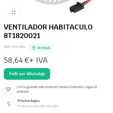
VENTILADOR HABITACULO
8T1820021
SKU:
VT2-054
En Stock
58,64
€
+ IVA
Pedir por WhatsApp
¿Te ha gustado este producto? Añade a favoritos y sigue el
producto.
Precios bajos
Precio más bajo del mercado