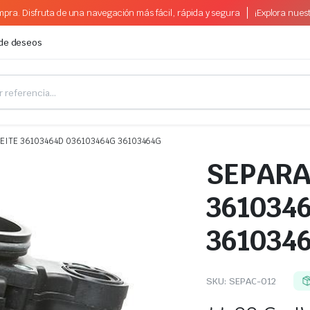
pra. Disfruta de una navegación más fácil, rápida y segura
¡Explora nues
 de deseos
EITE 36103464D 036103464G 36103464G
SEPARA
361034
361034
SKU:
SEPAC-012