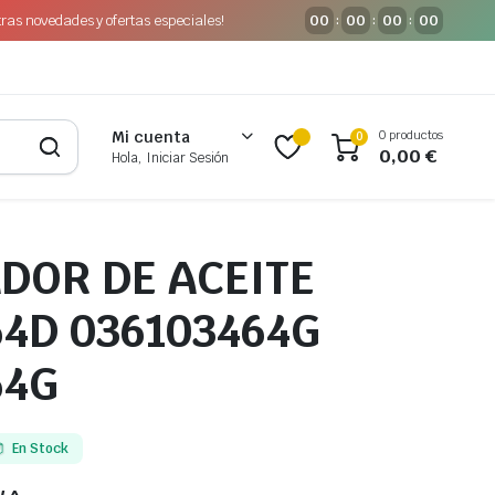
tras novedades y ofertas especiales!
00
00
00
00
:
:
:
0 productos
Mi cuenta
0
0,00
€
Hola, Iniciar Sesión
DOR DE ACEITE
64D 036103464G
64G
En Stock