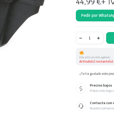
44,99
€
+ I
Pedir por WhatsA
SEPARADOR
DE
ACEITE
36103464D
036103464G
36103464G
Este artículo está agotado.
cantidad
Artículo(s) restante(s):
¿Te ha gustado este prod
Precios bajos
Precio más bajo 
Contacta con 
Nuestro comercia