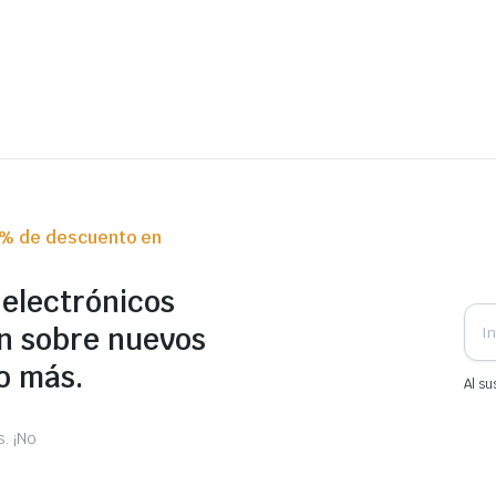
0% de descuento en
 electrónicos
n sobre nuevos
o más.
Al su
. ¡No