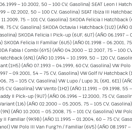
06.1999 – 10.2002, 50 – 100 CV, Gasolina) SEAT Leon I Hatch
99 – 02.2002, 50 – 100 CV, Gasolina) SEAT Ibiza III Hatchbac
 11.2009, 75 – 101 CV, Gasolina) SKODA Felicia I Hatchback 
998, 75 CV, Gasolina) SKODA Octavia I Hatchback (1U2) (AÑO 0
asolina) SKODA Felicia I Pick-up (6UF, 6U7) (AÑO 06.1997 – 
a) SKODA Felicia II Familiar (6U5) (AÑO 01.1998 – 06.2001, 
ODA Fabia I Combi (6Y5) (AÑO 04.2000 – 12.2007, 75 – 100 CV
 Hatchback (6N1) (AÑO 10.1994 – 10.1999, 50 – 120 CV, Gasoli
riant (1H5) (AÑO 07.1993 – 04.1999, 60 CV, Gasolina) VW Polo I
1997 – 09.2001, 54 – 75 CV, Gasolina) VW Golf IV Hatchback (
006, 75 – 105 CV, Gasolina) VW Lupo / Lupo 3L (6X1, 6E1) (A
05 CV, Gasolina) VW Vento (1H2) (AÑO 11.1991 – 09.1998, 55 
Caddy II Pick-up (9U7) (AÑO 06.1996 – 12.2000, 75 CV, Gasoli
Variant (1J6) (AÑO 02.2000 – 05.2005, 75 – 105 CV, Gasolina
(9N) (AÑO 10.2001 – 05.2008, 75 – 101 CV, Gasolina) VW Polo
y II Familiar (9K9B) (AÑO 11.1995 – 01.2004, 60 – 75 CV, Ga
anol) VW Polo III Van Furg?n / Familiar (6V5) (AÑO 08.1997 – 