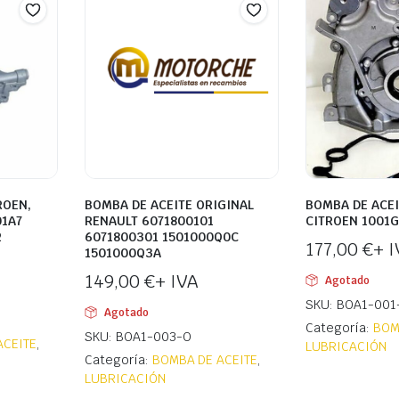
ROEN,
BOMBA DE ACEITE ORIGINAL
BOMBA DE ACEI
01A7
RENAULT 6071800101
CITROEN 1001G
2
6071800301 1501000Q0C
177,00
€
+ I
1501000Q3A
149,00
€
+ IVA
Agotado
SKU: BOA1-001
Agotado
Categoría:
BOM
SKU: BOA1-003-O
ACEITE
,
LUBRICACIÓN
Categoría:
BOMBA DE ACEITE
,
LUBRICACIÓN