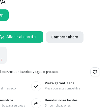
VA
pp
Añadir al carrito
Comprar ahora
 2
ucto? Añade a favoritos y sigue el producto.
Pieza garantizada
del mercado
Pieza correcta compatible
nosotros
Devoluciones fáciles
l buscará su pieza
Sin complicaciones