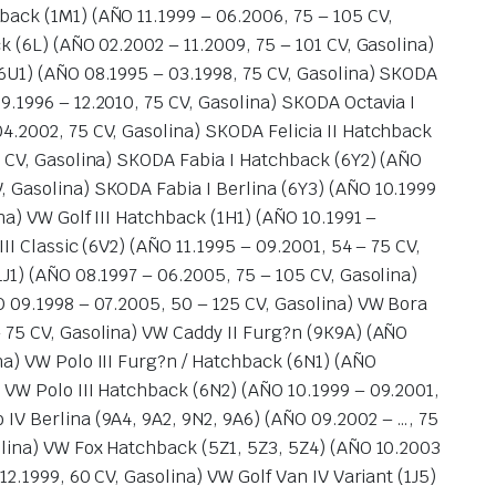
back (1M1) (AÑO 11.1999 – 06.2006, 75 – 105 CV,
k (6L) (AÑO 02.2002 – 11.2009, 75 – 101 CV, Gasolina)
(6U1) (AÑO 08.1995 – 03.1998, 75 CV, Gasolina) SKODA
9.1996 – 12.2010, 75 CV, Gasolina) SKODA Octavia I
04.2002, 75 CV, Gasolina) SKODA Felicia II Hatchback
75 CV, Gasolina) SKODA Fabia I Hatchback (6Y2) (AÑO
, Gasolina) SKODA Fabia I Berlina (6Y3) (AÑO 10.1999
na) VW Golf III Hatchback (1H1) (AÑO 10.1991 –
II Classic (6V2) (AÑO 11.1995 – 09.2001, 54 – 75 CV,
1J1) (AÑO 08.1997 – 06.2005, 75 – 105 CV, Gasolina)
ÑO 09.1998 – 07.2005, 50 – 125 CV, Gasolina) VW Bora
– 75 CV, Gasolina) VW Caddy II Furg?n (9K9A) (AÑO
na) VW Polo III Furg?n / Hatchback (6N1) (AÑO
) VW Polo III Hatchback (6N2) (AÑO 10.1999 – 09.2001,
 IV Berlina (9A4, 9A2, 9N2, 9A6) (AÑO 09.2002 – …, 75
solina) VW Fox Hatchback (5Z1, 5Z3, 5Z4) (AÑO 10.2003
12.1999, 60 CV, Gasolina) VW Golf Van IV Variant (1J5)