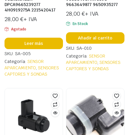
DPCA9665239277
9663649877 9650935277
4H0919275A 2215420417
28,00
€
+ IVA
28,00
€
+ IVA
En Stock
Agotado
Añadir al carrito
Leer más
SKU: SA-010
SKU: SA-005
Categoría:
SENSOR
Categoría:
SENSOR
APARCAMIENTO
,
SENSORES
APARCAMIENTO
,
SENSORES
CAPTORES Y SONDAS
CAPTORES Y SONDAS