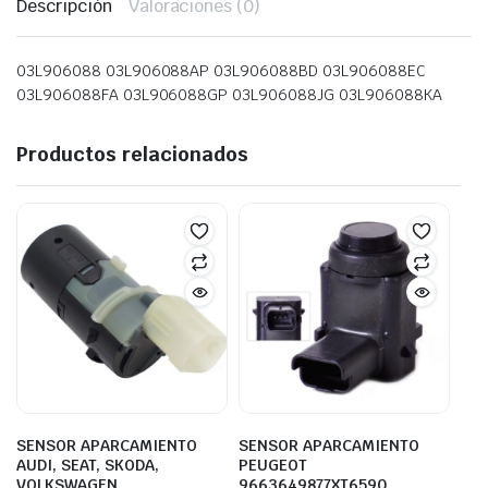
Descripción
Valoraciones (0)
03L906088 03L906088AP 03L906088BD 03L906088EC
03L906088FA 03L906088GP 03L906088JG 03L906088KA
Productos relacionados
SENSOR APARCAMIENTO
SENSOR APARCAMIENTO
AUDI, SEAT, SKODA,
PEUGEOT
VOLKSWAGEN
9663649877XT6590