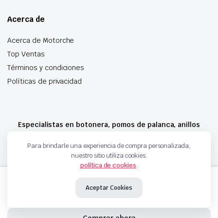
Acerca de
Acerca de Motorche
Top Ventas
Términos y condiciones
Políticas de privacidad
Especialistas en botonera, pomos de palanca, anillos
airbag y mucho más
Para brindarle una experiencia de compra personalizada,
nuestro sitio utiliza cookies.
política de cookies
.
Copyright 2024 © Motorche Autoparts. Todos los derechos reservados
SENSOR
Añadir al carrito
TEMPERATURA
Aceptar Cookies
GAS
ESCAPE
03L906088BD