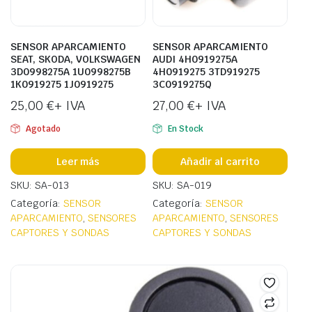
SENSOR APARCAMIENTO
SENSOR APARCAMIENTO
SEAT, SKODA, VOLKSWAGEN
AUDI 4H0919275A
3D0998275A 1U0998275B
4H0919275 3TD919275
1K0919275 1J0919275
3C0919275Q
25,00
€
+ IVA
27,00
€
+ IVA
Agotado
En Stock
Leer más
Añadir al carrito
SKU: SA-013
SKU: SA-019
Categoría:
SENSOR
Categoría:
SENSOR
APARCAMIENTO
,
SENSORES
APARCAMIENTO
,
SENSORES
CAPTORES Y SONDAS
CAPTORES Y SONDAS