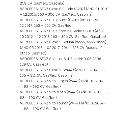
258 CV, Gas?leo, Gasolina)
MERCEDES-BENZ Clase E Cabrio (A207) (AÑO 01.2010
– 12.2016, 163 – 306 CV, Gas?leo, Gasolina)
MERCEDES-BENZ CLS Coup? (C218) (AÑO 01.2011 –
12.2017, 163 – 265 CV, Gas?leo)
MERCEDES-BENZ CLS Shooting Brake (X218) (AÑO
10.2012 – 12.2017, 163 – 306 CV, Gas?leo, Gasolina)
MERCEDES-BENZ Clase S Berlina (W222, V222, X222)
(AÑO 05.2013 – 05.2017, 204 – 258 CV, Diesel/el?
ctrico, Gas?leo)
MERCEDES-BENZ Sprinter 5-T Bus (AÑO 06.2006 – …,
129 CV, Gas?leo)
MERCEDES-BENZ Clase V (W447) (AÑO 03.2014 – …,
136 – 211 CV, Gas?leo, Gasolina)
MERCEDES-BENZ Vito Furg?n (W447) (AÑO 10.2014 –
…, 88 – 190 CV, Gas?leo)
MERCEDES-BENZ Vito Mixto (W447) (AÑO 10.2014 – …,
88 – 190 CV, Gas?leo)
MERCEDES-BENZ Vito Tourer (W447) (AÑO 10.2014 –
…, 88 – 190 CV, Gas?leo)