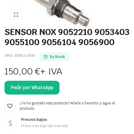
SENSOR NOX 9052210 9053403
9055100 9056104 9056900
SKU:
SEN11-006
En Stock
150,00
€
+ IVA
Pedir por WhatsApp
¿Te ha gustado este producto? Añade a favoritos y sigue el
producto.
Precios bajos
Precio más bajo del mercado