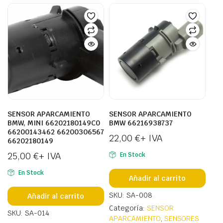
SENSOR APARCAMIENTO
SENSOR APARCAMIENTO
BMW, MINI 66202180149C0
BMW 66216938737
66200143462 66200306567
22,00
€
+ IVA
66202180149
25,00
€
+ IVA
En Stock
En Stock
Añadir al carrito
SKU: SA-008
Añadir al carrito
Categoría:
SENSOR
SKU: SA-014
APARCAMIENTO
,
SENSORES