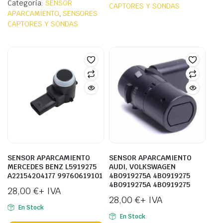
Categoría:
SENSOR
CAPTORES Y SONDAS
APARCAMIENTO
,
SENSORES
CAPTORES Y SONDAS
SENSOR APARCAMIENTO
SENSOR APARCAMIENTO
MERCEDES BENZ L5919275
AUDI, VOLKSWAGEN
A22154204177 99760619101
4B0919275A 4B0919275
4B0919275A 4B0919275
28,00
€
+ IVA
28,00
€
+ IVA
En Stock
En Stock