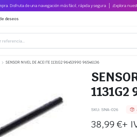
pra. Disfruta de una navegación más fácil, rápida y segura
¡Explora nues
 de deseos
SENSOR NIVEL DE ACEITE 1131G2 96453990 96546136
SENSOR
1131G2 
SKU:
SNA-026
38,99
€
+ I