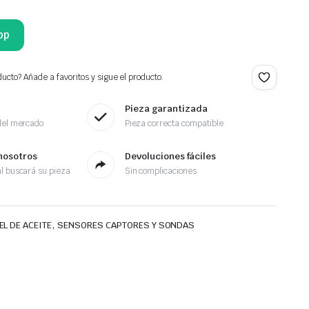
pp
ucto? Añade a favoritos y sigue el producto.
Pieza garantizada
del mercado
Pieza correcta compatible
nosotros
Devoluciones fáciles
l buscará su pieza
Sin complicaciones
,
L DE ACEITE
SENSORES CAPTORES Y SONDAS