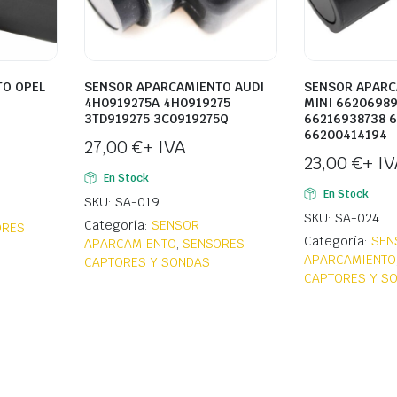
O OPEL
SENSOR APARCAMIENTO AUDI
SENSOR APARC
4H0919275A 4H0919275
MINI 6620698
3TD919275 3C0919275Q
66216938738 
66200414194
27,00
€
+ IVA
23,00
€
+ IV
En Stock
En Stock
SKU: SA-019
SKU: SA-024
Categoría:
SENSOR
ORES
Categoría:
SEN
APARCAMIENTO
,
SENSORES
APARCAMIENTO
CAPTORES Y SONDAS
CAPTORES Y S