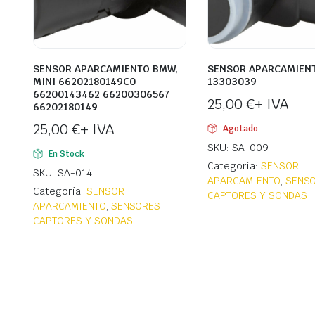
SENSOR APARCAMIENTO BMW,
SENSOR APARCAMIENT
MINI 66202180149C0
13303039
66200143462 66200306567
25,00
€
+ IVA
66202180149
25,00
€
+ IVA
Agotado
SKU: SA-009
En Stock
Categoría:
SENSOR
SKU: SA-014
APARCAMIENTO
,
SENS
Categoría:
SENSOR
CAPTORES Y SONDAS
APARCAMIENTO
,
SENSORES
CAPTORES Y SONDAS