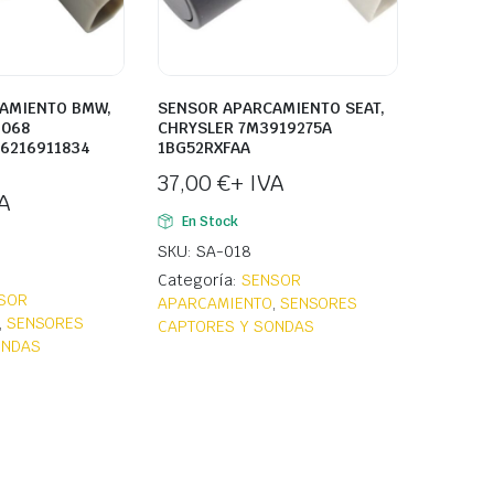
AMIENTO BMW,
SENSOR APARCAMIENTO SEAT,
9068
CHRYSLER 7M3919275A
66216911834
1BG52RXFAA
37,00
€
+ IVA
A
En Stock
SKU: SA-018
Categoría:
SENSOR
SOR
APARCAMIENTO
,
SENSORES
,
SENSORES
CAPTORES Y SONDAS
ONDAS