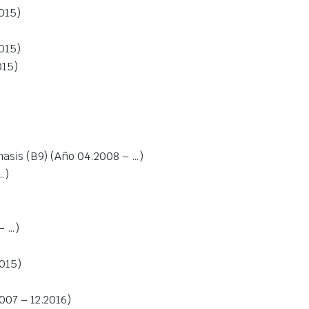
015)
015)
015)
asis (B9) (Año 04.2008 – …)
…)
– …)
015)
007 – 12.2016)