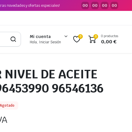
tras novedades y ofertas especiales!
00
00
00
00
:
:
:
0 productos
Mi cuenta
0
0
0,00
€
Hola, Iniciar Sesión
 NIVEL DE ACEITE
96453990 96546136
Agotado
VA