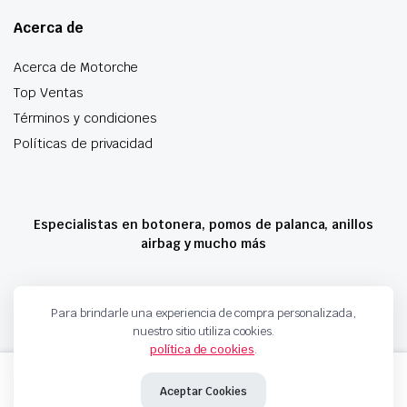
Acerca de
Acerca de Motorche
Top Ventas
Términos y condiciones
Políticas de privacidad
Especialistas en botonera, pomos de palanca, anillos
airbag y mucho más
Copyright 2024 © Motorche Autoparts. Todos los derechos reservados
Para brindarle una experiencia de compra personalizada,
nuestro sitio utiliza cookies.
política de cookies
.
RADIADOR
Añadir al carrito
DE
Aceptar Cookies
ACEITE