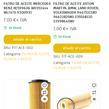
FILTRO DE ACEITE MERCEDES
FILTRO DE ACEITE ASTON
BENZ XE599606 WO1524x4
MARTIN, BMW, LAND ROVER,
WL7470 V300931
VOLKSWAGEN 9467521180
9662282580 235518120
7,00
€
+ IVA
1399864080
7,00
€
+ IVA
En Stock
En Stock
Añadir al carrito
SKU: FIT-ACE-002
Añadir al carrito
Categoría:
FILTRO DE ACEITE
,
SKU: FIT-ACE-009
FILTROS Y ACEITE
Categoría:
FILTRO DE ACEITE
,
FILTROS Y ACEITE