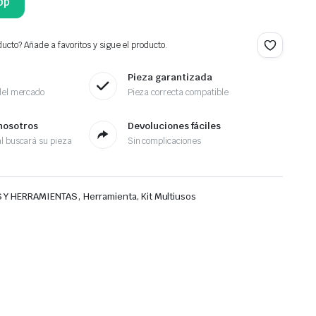
pp
ucto? Añade a favoritos y sigue el producto.
Pieza garantizada
del mercado
Pieza correcta compatible
nosotros
Devoluciones fáciles
l buscará su pieza
Sin complicaciones
,
 Y HERRAMIENTAS
Herramienta, Kit Multiusos