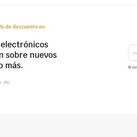
0% de descuento en
 electrónicos
n sobre nuevos
o más.
Al su
. ¡No