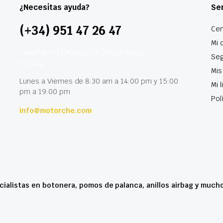
¿Necesitas ayuda?
Ser
(+34) 951 47 26 47
Cen
Mi 
Calle París 11 Málaga CP 29006 Málaga –
Seg
España
Mis
Lunes a Viernes de 8:30 am a 14:00 pm y 15:00
Mi 
pm a 19:00 pm
Pol
info@motorche.com
cialistas en botonera, pomos de palanca, anillos airbag y much