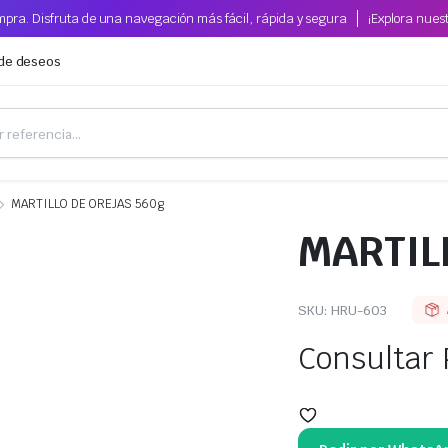
pra. Disfruta de una navegación más fácil, rápida y segura
¡Explora nues
 de deseos
MARTILLO DE OREJAS 560g
MARTIL
SKU:
HRU-603
Consultar 