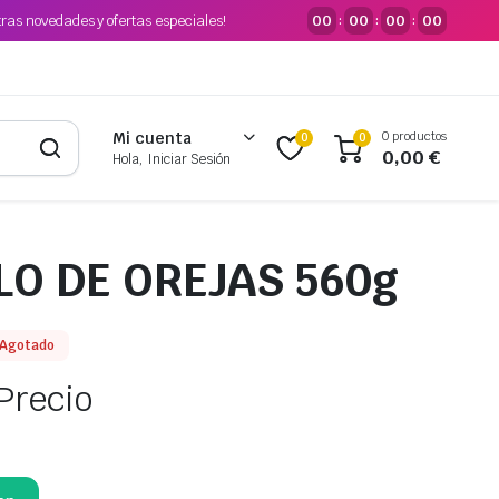
tras novedades y ofertas especiales!
00
00
00
00
:
:
:
0 productos
Mi cuenta
0
0
0,00
€
Hola, Iniciar Sesión
LO DE OREJAS 560g
Agotado
Precio