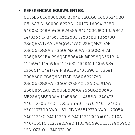
REFERENCIAS EQUIVALENTES:
0516L5 8160000000 83048 1201G8 1609524980
0516A3 8160000 82988 1201F9 1609417380
9400830489 9400829889 9464034380 1359942
1473365 1487861 1562503 1753580 1855730
2S6Q6B217AA 2S6Q6B217AC 2S6Q6B217AE
2S6Q6K288AB 2S6Q6M250AA 2S6Q8591AB
2S6Q8591BA 2S6Q8B596AAK ME2S6Q8591B1A
1145947 1145955 1147682 1348621 1359934
1366614 1481774 1489119 1705390 1753581
2008680 2S6Q6B217AB 2S6Q6B217AD
2S6Q6K288AA 2S6Q6K288AC 2S6Q8591AA
2S6Q8591AC 2S6Q8B596AA 2S6Q8B596AB
ME2S6Q8B596AA 1145950 1147585 1346473
Y40112205 Y40112205B Y40112770 Y40112770B
Y40112770D Y40115010B Y64512770 Y40112205A
Y40112730 Y40112770A Y40112770C Y40115010A
Y40415010 11237801980 11317805961 11317805960
1281073J01 1740073J00