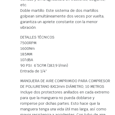
etc.
Doble martillo: Este sistema de dos martillos
golpean simultáneamente dos veces por vuelta,
garantiza un apriete constante con la menor
vibración.
DETALLES TÉCNICOS
7500RPM
1600Nm
185MM
107dBA
90 PSI: 6´5CFM (183,9 l/min)
Entrada de 1/4″
MANGUERA DE AIRE COMPRIMIDO PARA COMPRESOR
DE POLIURETANO 8X12mm DIÁMETRO, 10 METROS
Incluye dos protectores anillados en cada extremo
para que la manguera no pueda doblarse y
romperse por dichas partes. Esto hace que la
manguera tenga una vida útil mas larga, así como
mayor resistencia a accidentes. Con tubo de aire