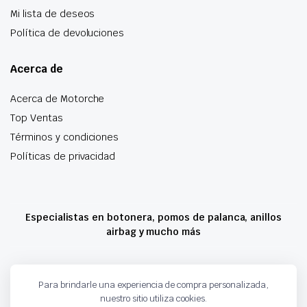
Mi lista de deseos
Política de devoluciones
Acerca de
Acerca de Motorche
Top Ventas
Términos y condiciones
Políticas de privacidad
Especialistas en botonera, pomos de palanca, anillos
airbag y mucho más
Copyright 2024 © Motorche Autoparts. Todos los derechos reservados
Para brindarle una experiencia de compra personalizada,
nuestro sitio utiliza cookies.