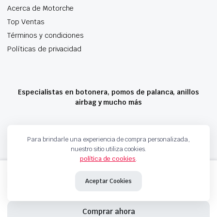
Acerca de Motorche
Top Ventas
Términos y condiciones
Políticas de privacidad
Especialistas en botonera, pomos de palanca, anillos
airbag y mucho más
Copyright 2024 © Motorche Autoparts. Todos los derechos reservados
Para brindarle una experiencia de compra personalizada,
nuestro sitio utiliza cookies.
política de cookies
.
INYECTOR
Añadir al carrito
A2C59513484
Aceptar Cookies
166008052R
H8200704191
8200704191
Comprar ahora
A2C59