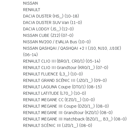
NISSAN
RENAULT
DACIA DUSTER (HS_) (10-18)
DACIA DUSTER SUV Van (11-0)
DACIA LODGY (JS_) (12-0)
NISSAN CUBE (Z12) (07-0)
NISSAN NV200 / EVALIA Bus (10-0)
NISSAN QASHQAI / QASHQAI +2 I (J10, NJ10, JJ10E)
(06-14)
RENAULT CLIO III (BR0/1, CR0/1) (05-14)
RENAULT CLIO III Grandtour (KR0/1_) (07-0)
RENAULT FLUENCE (L3_) (10-0)
RENAULT GRAND SCÉNIC III (JZ0/1_) (09-0)
RENAULT LAGUNA Coupe (DT0/1) (08-15)
RENAULT LATITUDE (L70_) (10-0)
RENAULT MEGANE CC (EZ0/1_) (10-0)
RENAULT MEGANE III Coupe (DZ0/1_) (08-0)
RENAULT MEGANE III Grandtour (KZ0/1) (08-0)
RENAULT MEGANE III Hatchback (BZ0/1_, B3_) (08-0)
RENAULT SCÉNIC III (JZ0/1_) (08-0)