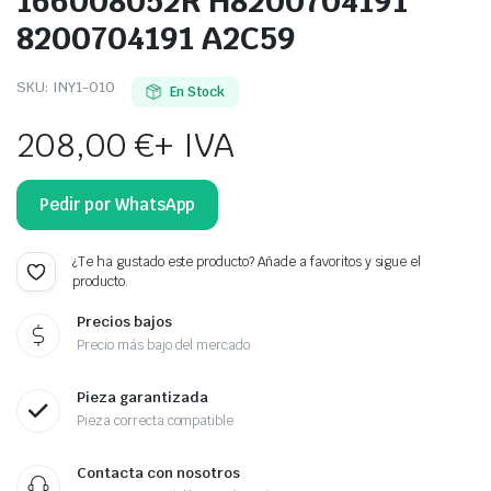
166008052R H8200704191
8200704191 A2C59
SKU:
INY1-010
En Stock
208,00
€
+ IVA
Pedir por WhatsApp
¿Te ha gustado este producto? Añade a favoritos y sigue el
producto.
Precios bajos
Precio más bajo del mercado
Pieza garantizada
Pieza correcta compatible
Contacta con nosotros