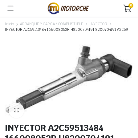
0
Inicio
ARRANQUE Y CARGA / COMBUSTIBLE
INYECTOR
INYECTOR A2C59513484 166008052R H8200704191 8200704191 A2C59
INYECTOR A2C59513484