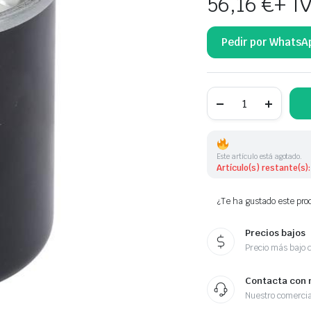
56,16
€
+ I
Pedir por WhatsA
FILTRO
DE
COMBUSTIBLE
6510901652
6510902852
16400HG00B
Este artículo está agotado.
F0264
Artículo(s) restante(s):
cantidad
¿Te ha gustado este prod
Precios bajos
Precio más bajo 
Contacta con 
Nuestro comercia