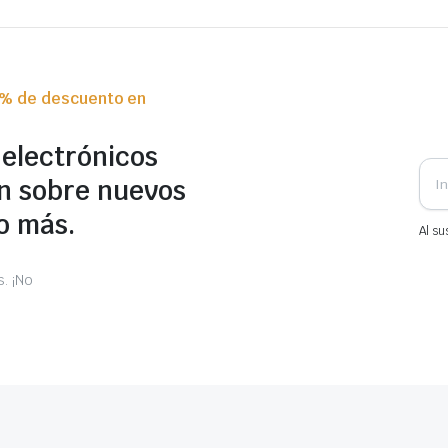
0% de descuento en
 electrónicos
n sobre nuevos
o más.
Al su
. ¡No