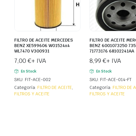
FILTRO DE ACEITE MERCEDES
FILTRO DE ACEITE ME
BENZ XE599606 WO1524x4
BENZ 6001073250 73
WL7470 V300931
71773176 68102241AA
7,00
€
+ IVA
8,99
€
+ IVA
En Stock
En Stock
SKU: FIT-ACE-002
SKU: FIT-ACE-014-FT
Categoría:
FILTRO DE ACEITE
,
Categoría:
FILTRO DE 
FILTROS Y ACEITE
FILTROS Y ACEITE