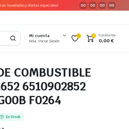
tras novedades y ofertas especiales!
00
00
00
00
:
:
:
0 productos
Mi cuenta
0
0,00
€
Hola, Iniciar Sesión
 DE COMBUSTIBLE
652 6510902852
G00B F0264
En Stock