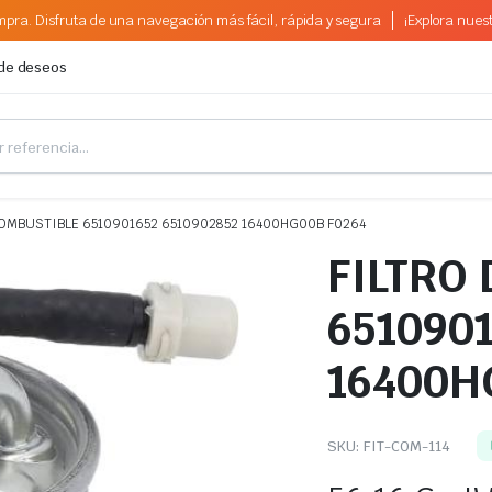
pra. Disfruta de una navegación más fácil, rápida y segura
¡Explora nues
 de deseos
COMBUSTIBLE 6510901652 6510902852 16400HG00B F0264
FILTRO
6510901
16400H
SKU:
FIT-COM-114