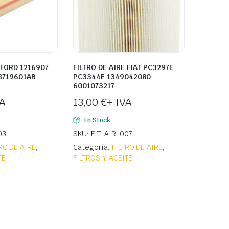
 FORD 1216907
FILTRO DE AIRE FIAT PC3297E
S719601AB
PC3344E 1349042080
6001073217
VA
13,00
€
+ IVA
En Stock
03
SKU: FIT-AIR-007
RO DE AIRE
,
Categoría:
FILTRO DE AIRE
,
TE
FILTROS Y ACEITE