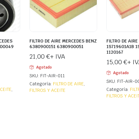
RCEDES
FILTRO DE AIRE MERCEDES BENZ
FILTRO DE AIRE
500049
6380900151 6380900051
1S719601A1B 1
1120167
21,00
€
+ IVA
15,00
€
+ I
Agotado
Agotado
SKU: FIT-AIR-011
SKU: FIT-AIR-0
Categoría:
FILTRO DE AIRE
,
ACEITE
,
Categoría:
FILT
FILTROS Y ACEITE
FILTROS Y ACEI