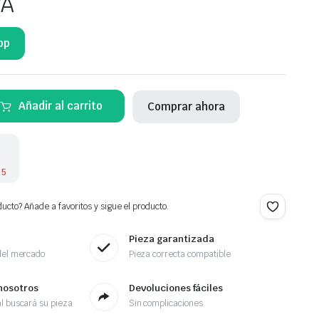
VA
pp
Añadir al carrito
Comprar ahora
 5
ucto? Añade a favoritos y sigue el producto.
Pieza garantizada
del mercado
Pieza correcta compatible
nosotros
Devoluciones fáciles
l buscará su pieza
Sin complicaciones