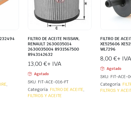
1232494
FILTRO DE ACEITE NISSAN,
FILTRO DE ACE
RENAULT 2630035014
XE525606 XE52
2630035004 8931567500
WL7296
8943142632
8,00
€
+ IVA
13,00
€
+ IVA
Agotado
Agotado
SKU: FIT-ACE-
SKU: FIT-ACE-016-FT
AIRE
,
Categoría:
FILT
Categoría:
FILTRO DE ACEITE
,
FILTROS Y ACEI
FILTROS Y ACEITE