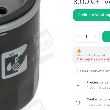
8,00
€
+ IV
Pedir por WhatsA
FILTRO
DE
ACEITE
1455760
COF100755S
1007705
Este artículo está agotado.
1070521
Artículo(s) restante(s):
1667890
cantidad
¿Te ha gustado este prod
Precios bajos
Precio más bajo 
Contacta con 
Nuestro comercia