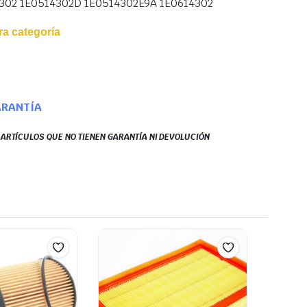
302 1E0514302D 1E0514302E9A 1E0614302
a categoría
ARANTÍA
S ARTÍCULOS QUE NO TIENEN GARANTÍA NI DEVOLUCIÓN