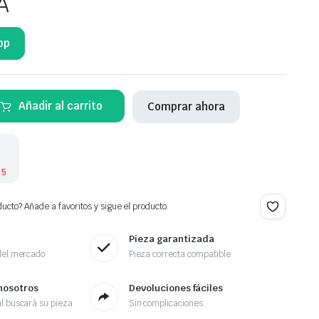
A
pp
Añadir al carrito
Comprar ahora
 5
ucto? Añade a favoritos y sigue el producto.
Pieza garantizada
del mercado
Pieza correcta compatible
nosotros
Devoluciones fáciles
l buscará su pieza
Sin complicaciones