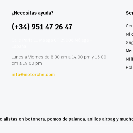
¿Necesitas ayuda?
Ser
(+34) 951 47 26 47
Cen
Mi 
Calle París 11 Málaga CP 29006 Málaga –
Seg
España
Mis
Lunes a Viernes de 8:30 am a 14:00 pm y 15:00
Mi 
pm a 19:00 pm
Pol
info@motorche.com
cialistas en botonera, pomos de palanca, anillos airbag y much