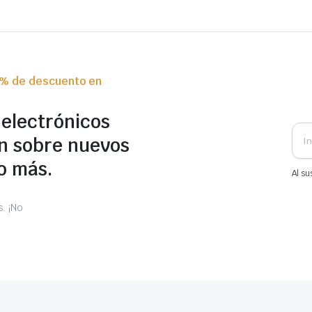
0% de descuento en
 electrónicos
n sobre nuevos
o más.
Al su
. ¡No