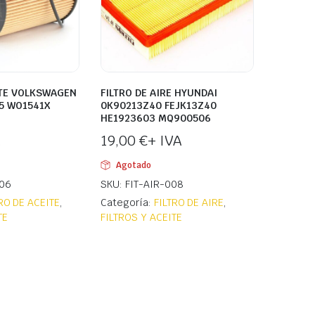
ITE VOLKSWAGEN
FILTRO DE AIRE HYUNDAI
5 WO1541X
0K90213Z40 FEJK13Z40
HE1923603 MQ900506
19,00
€
+ IVA
Agotado
006
SKU: FIT-AIR-008
RO DE ACEITE
,
Categoría:
FILTRO DE AIRE
,
TE
FILTROS Y ACEITE