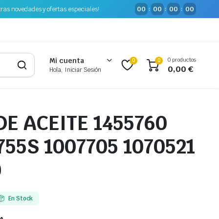
tras novedades y ofertas especiales!
00
00
00
00
:
:
:
0 productos
Mi cuenta
0
0
0,00
€
Hola, Iniciar Sesión
DE ACEITE 1455760
55S 1007705 1070521
0
En Stock