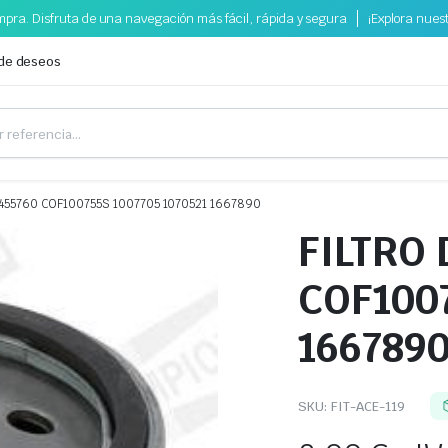
pra. Disfruta de una navegación más fácil, rápida y segura
¡Explora nues
 de deseos
1455760 COF100755S 1007705 1070521 1667890
FILTRO 
COF1007
166789
SKU:
FIT-ACE-119