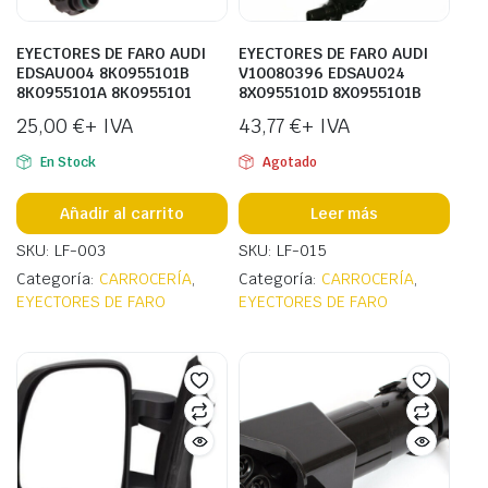
EYECTORES DE FARO AUDI
EYECTORES DE FARO AUDI
EDSAU004 8K0955101B
V10080396 EDSAU024
8K0955101A 8K0955101
8X0955101D 8X0955101B
25,00
€
+ IVA
43,77
€
+ IVA
En Stock
Agotado
Añadir al carrito
Leer más
SKU: LF-003
SKU: LF-015
Categoría:
CARROCERÍA
,
Categoría:
CARROCERÍA
,
EYECTORES DE FARO
EYECTORES DE FARO