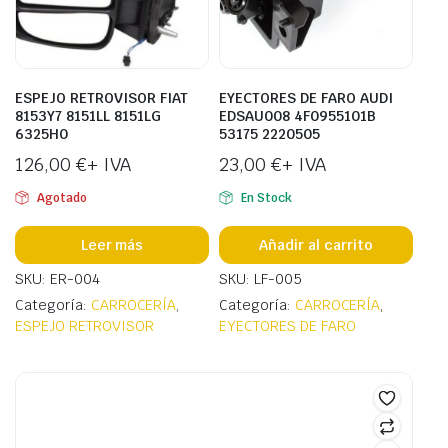
ESPEJO RETROVISOR FIAT
EYECTORES DE FARO AUDI
8153Y7 8151LL 8151LG
EDSAU008 4F0955101B
6325H0
53175 2220505
126,00
€
+ IVA
23,00
€
+ IVA
Agotado
En Stock
Leer más
Añadir al carrito
SKU: ER-004
SKU: LF-005
Categoría:
CARROCERÍA
,
Categoría:
CARROCERÍA
,
ESPEJO RETROVISOR
EYECTORES DE FARO