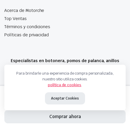
Acerca de Motorche
Top Ventas
Términos y condiciones
Políticas de privacidad
Especialistas en botonera, pomos de palanca, anillos
airbag y mucho más
Para brindarle una experiencia de compra personalizada,
nuestro sitio utiliza cookies.
política de cookies
.
Copyright 2024 © Motorche Autoparts. Todos los derechos reservados
ESQUINA
Añadir al carrito
DE
Aceptar Cookies
PARACHOQUES
713107
1651533
Comprar ahora
7410AP
1307930070
INICIO
TIENDA
CARRITO
BUSQUEDA
FAVORITOS
7354