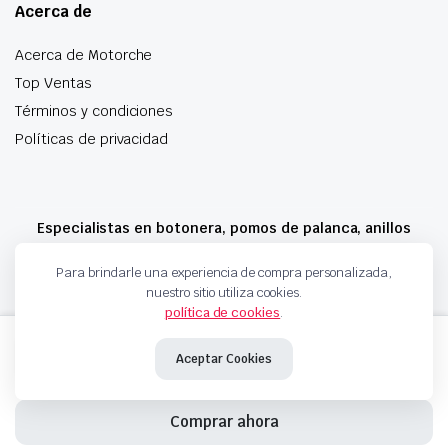
Acerca de
Acerca de Motorche
Top Ventas
Términos y condiciones
Políticas de privacidad
Especialistas en botonera, pomos de palanca, anillos
airbag y mucho más
Para brindarle una experiencia de compra personalizada,
nuestro sitio utiliza cookies.
política de cookies
.
Copyright 2024 © Motorche Autoparts. Todos los derechos reservados
DEPOSITO
Añadir al carrito
ADBLUE
Aceptar Cookies
9812729380
9818559480
cantidad
Comprar ahora
INICIO
TIENDA
CARRITO
BUSQUEDA
FAVORITOS