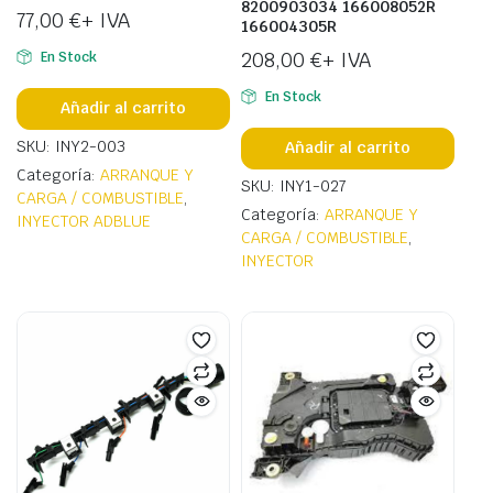
8200903034 166008052R
77,00
€
+ IVA
166004305R
208,00
€
+ IVA
En Stock
En Stock
Añadir al carrito
SKU: INY2-003
Añadir al carrito
Categoría:
ARRANQUE Y
SKU: INY1-027
CARGA / COMBUSTIBLE
,
Categoría:
ARRANQUE Y
INYECTOR ADBLUE
CARGA / COMBUSTIBLE
,
INYECTOR