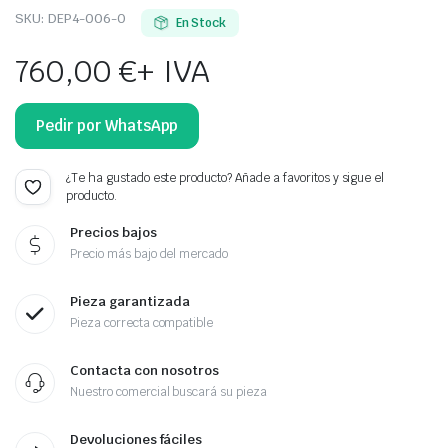
SKU:
DEP4-006-O
En Stock
760,00
€
+ IVA
Pedir por WhatsApp
¿Te ha gustado este producto? Añade a favoritos y sigue el
producto.
Precios bajos
Precio más bajo del mercado
Pieza garantizada
Pieza correcta compatible
Contacta con nosotros
Nuestro comercial buscará su pieza
Devoluciones fáciles