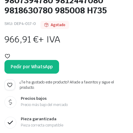
9807394780 9812447080
9818630780 985008 H735
SKU:
DEP4-017-O
Agotado
966,91
€
+ IVA
Pedir por WhatsApp
¿Te ha gustado este producto? Añade a favoritos y sigue el
producto.
Precios bajos
Precio más bajo del mercado
Pieza garantizada
Pieza correcta compatible