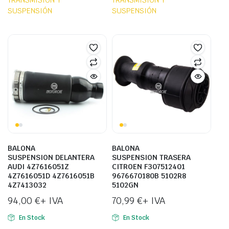
TRANSMISION Y
TRANSMISION Y
SUSPENSIÓN
SUSPENSIÓN
BALONA
BALONA
SUSPENSION DELANTERA
SUSPENSION TRASERA
AUDI 4Z7616051Z
CITROEN F307512401
4Z7616051D 4Z7616051B
9676670180B 5102R8
4Z7413032
5102GN
94,00
€
+ IVA
70,99
€
+ IVA
En Stock
En Stock