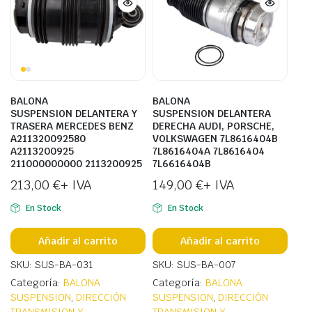
BALONA
BALONA
SUSPENSION DELANTERA Y
SUSPENSION DELANTERA
TRASERA MERCEDES BENZ
DERECHA AUDI, PORSCHE,
A211320092580
VOLKSWAGEN 7L8616404B
A2113200925
7L8616404A 7L8616404
211000000000 2113200925
7L6616404B
213,00
€
+ IVA
149,00
€
+ IVA
En Stock
En Stock
Añadir al carrito
Añadir al carrito
SKU: SUS-BA-031
SKU: SUS-BA-007
Categoría:
BALONA
Categoría:
BALONA
SUSPENSION
,
DIRECCIÓN
SUSPENSION
,
DIRECCIÓN