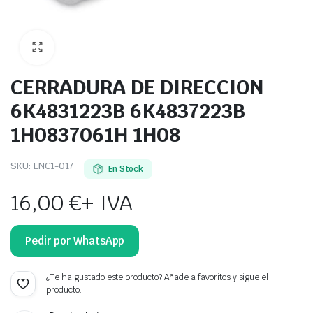
CERRADURA DE DIRECCION
6K4831223B 6K4837223B
1H0837061H 1H08
SKU:
ENC1-017
En Stock
16,00
€
+ IVA
Pedir por WhatsApp
¿Te ha gustado este producto? Añade a favoritos y sigue el
producto.