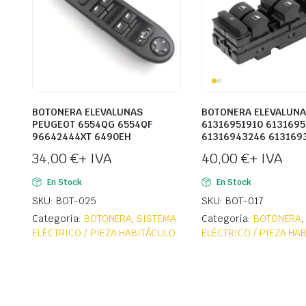
BOTONERA ELEVALUNAS
BOTONERA ELEVALUN
PEUGEOT 6554QG 6554QF
61316951910 613169
96642444XT 6490EH
61316943246 613169
34,00
€
+ IVA
40,00
€
+ IVA
En Stock
En Stock
SKU: BOT-025
SKU: BOT-017
Categoría:
BOTONERA
,
SISTEMA
Categoría:
BOTONERA
ELÉCTRICO / PIEZA HABITÁCULO
ELÉCTRICO / PIEZA HA