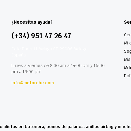
¿Necesitas ayuda?
Ser
(+34) 951 47 26 47
Cen
Mi 
Calle París 11 Málaga CP 29006 Málaga –
Seg
España
Mis
Lunes a Viernes de 8:30 am a 14:00 pm y 15:00
Mi 
pm a 19:00 pm
Pol
info@motorche.com
cialistas en botonera, pomos de palanca, anillos airbag y much