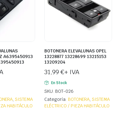
VALUNAS
BOTONERA ELEVALUNAS OPEL
Z A6395450913
13228877 13228699 13215153
6395450913
13209204
VA
31,99
€
+ IVA
En Stock
SKU: BOT-026
ONERA
,
SISTEMA
Categoría:
BOTONERA
,
SISTEMA
IEZA HABITÁCULO
ELÉCTRICO / PIEZA HABITÁCULO