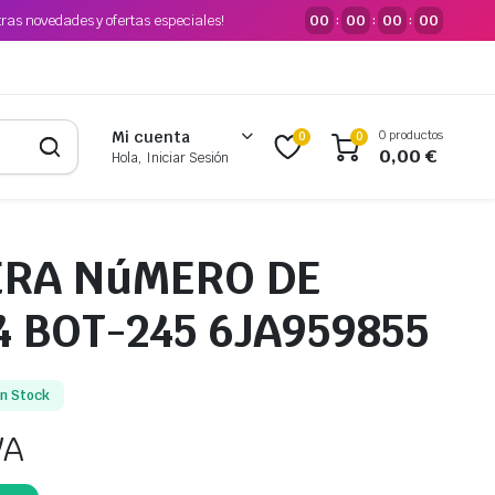
tras novedades y ofertas especiales!
00
00
00
00
:
:
:
0 productos
Mi cuenta
0
0
0,00
€
Hola, Iniciar Sesión
RA NúMERO DE
4 BOT-245 6JA959855
En Stock
VA