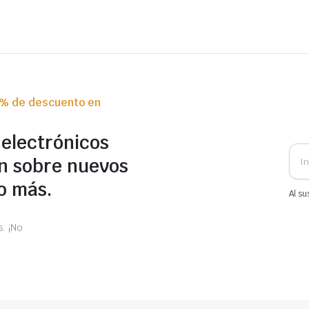
0% de descuento en
 electrónicos
n sobre nuevos
o más.
Al su
. ¡No