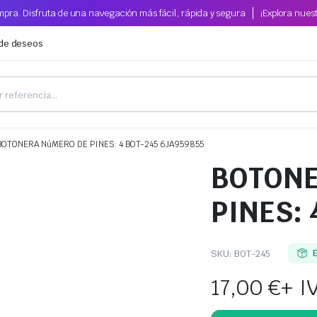
pra. Disfruta de una navegación más fácil, rápida y segura
¡Explora nues
 de deseos
BOTONERA NúMERO DE PINES: 4 BOT-245 6JA959855
BOTONE
PINES: 
SKU:
BOT-245
17,00
€
+ I