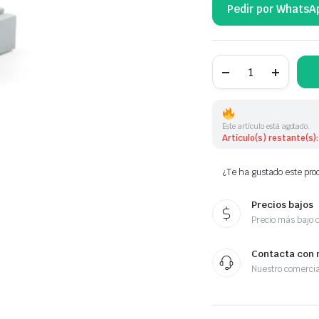
Pedir por WhatsA
BOTONERA
NúMERO
DE
PINES:
4
BOT-
Este artículo está agotado.
245
Artículo(s) restante(s):
6JA959855
cantidad
¿Te ha gustado este prod
Precios bajos
Precio más bajo 
Contacta con 
Nuestro comercia