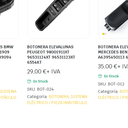
AS BMW
BOTONERA ELEVALUNAS
BOTONERA ELE
51909
PEUGEOT 98001911XT
MERCEDES BEN
39094
96531124XT 96531123XT
A6395450113 
6554KT
35,00
€
+ I
29,00
€
+ IVA
En Stock
En Stock
SKU: BOT-012
SKU: BOT-024
,
SISTEMA
Categoría:
BOT
Categoría:
BOTONERA
,
SISTEMA
BITÁCULO
ELÉCTRICO / P
ELÉCTRICO / PIEZA HABITÁCULO